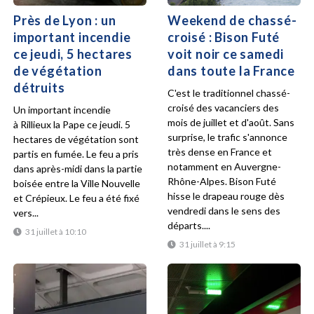
Près de Lyon : un
Weekend de chassé-
important incendie
croisé : Bison Futé
ce jeudi, 5 hectares
voit noir ce samedi
de végétation
dans toute la France
détruits
C'est le traditionnel chassé-
croisé des vacanciers des
Un important incendie
mois de juillet et d'août. Sans
à Rillieux la Pape ce jeudi. 5
surprise, le trafic s'annonce
hectares de végétation sont
très dense en France et
partis en fumée. Le feu a pris
notamment en Auvergne-
dans après-midi dans la partie
Rhône-Alpes. Bison Futé
boisée entre la Ville Nouvelle
hisse le drapeau rouge dès
et Crépieux. Le feu a été fixé
vendredi dans le sens des
vers...
départs....
31 juillet à 10:10
31 juillet à 9:15