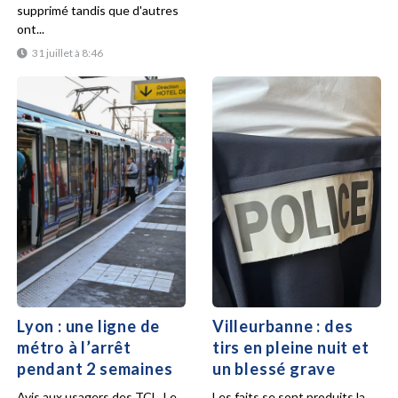
supprimé tandis que d'autres
ont...
31 juillet à 8:46
Lyon : une ligne de
Villeurbanne : des
métro à l’arrêt
tirs en pleine nuit et
pendant 2 semaines
un blessé grave
Avis aux usagers des TCL. Le
Les faits se sont produits la