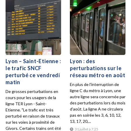
Lyon – Saint-Etienne :
Lyon : des
le trafic SNCF
perturbations sur le
perturbé ce vendredi
réseau métro en août
matin
En plus de l'interruption de
ligne C du métro à Lyon, une
De grosses perturbations en
autre ligne sera concernée par
cours pour les usagers de la
des perturbations lors du mois
ligne TER Lyon - Saint-
d'août. La ligne A ne circulera
Etienne. "Le trafic est très
pas en soirée les 3, 6, 10, 12,
perturbé en raison de travaux
13, 17, 20,...
sur les voies à proximité de
Givors. Certains trains ont été
31 juillet à 7:25