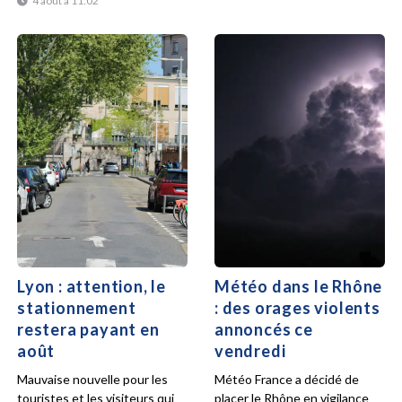
4 août à 11:02
Lyon : attention, le
Météo dans le Rhône
stationnement
: des orages violents
restera payant en
annoncés ce
août
vendredi
Mauvaise nouvelle pour les
Météo France a décidé de
touristes et les visiteurs qui
placer le Rhône en vigilance