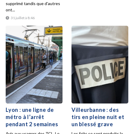
supprimé tandis que d'autres
ont...
31 juillet à 8:46
Lyon : une ligne de
Villeurbanne : des
métro à l’arrêt
tirs en pleine nuit et
pendant 2 semaines
un blessé grave
Avis aux usagers des TCL. Le
Les faits se sont produits la