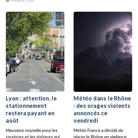
4 août à 11:02
Lyon : attention, le
Météo dans le Rhône
stationnement
: des orages violents
restera payant en
annoncés ce
août
vendredi
Mauvaise nouvelle pour les
Météo France a décidé de
touristes et les visiteurs qui
placer le Rhône en vigilance