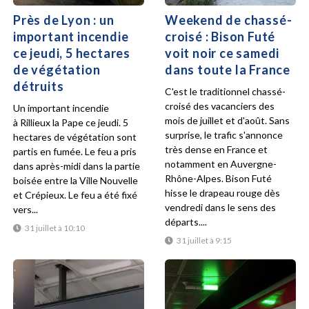
Près de Lyon : un
Weekend de chassé-
important incendie
croisé : Bison Futé
ce jeudi, 5 hectares
voit noir ce samedi
de végétation
dans toute la France
détruits
C'est le traditionnel chassé-
croisé des vacanciers des
Un important incendie
mois de juillet et d'août. Sans
à Rillieux la Pape ce jeudi. 5
surprise, le trafic s'annonce
hectares de végétation sont
très dense en France et
partis en fumée. Le feu a pris
notamment en Auvergne-
dans après-midi dans la partie
Rhône-Alpes. Bison Futé
boisée entre la Ville Nouvelle
hisse le drapeau rouge dès
et Crépieux. Le feu a été fixé
vendredi dans le sens des
vers...
départs....
31 juillet à 10:10
31 juillet à 9:15