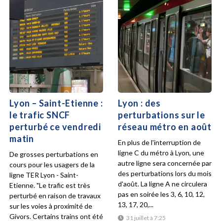
Lyon – Saint-Etienne :
Lyon : des
le trafic SNCF
perturbations sur le
perturbé ce vendredi
réseau métro en août
matin
En plus de l'interruption de
ligne C du métro à Lyon, une
De grosses perturbations en
autre ligne sera concernée par
cours pour les usagers de la
des perturbations lors du mois
ligne TER Lyon - Saint-
d'août. La ligne A ne circulera
Etienne. "Le trafic est très
pas en soirée les 3, 6, 10, 12,
perturbé en raison de travaux
13, 17, 20,...
sur les voies à proximité de
Givors. Certains trains ont été
31 juillet à 7:25