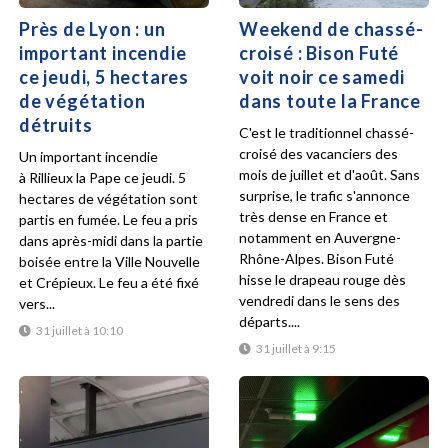
Près de Lyon : un
Weekend de chassé-
important incendie
croisé : Bison Futé
ce jeudi, 5 hectares
voit noir ce samedi
de végétation
dans toute la France
détruits
C'est le traditionnel chassé-
croisé des vacanciers des
Un important incendie
mois de juillet et d'août. Sans
à Rillieux la Pape ce jeudi. 5
surprise, le trafic s'annonce
hectares de végétation sont
très dense en France et
partis en fumée. Le feu a pris
notamment en Auvergne-
dans après-midi dans la partie
Rhône-Alpes. Bison Futé
boisée entre la Ville Nouvelle
hisse le drapeau rouge dès
et Crépieux. Le feu a été fixé
vendredi dans le sens des
vers...
départs....
31 juillet à 10:10
31 juillet à 9:15