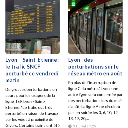
Lyon – Saint-Etienne :
Lyon : des
le trafic SNCF
perturbations sur le
perturbé ce vendredi
réseau métro en août
matin
En plus de l'interruption de
ligne C du métro à Lyon, une
De grosses perturbations en
autre ligne sera concernée par
cours pour les usagers de la
des perturbations lors du mois
ligne TER Lyon - Saint-
d'août. La ligne A ne circulera
Etienne. "Le trafic est très
pas en soirée les 3, 6, 10, 12,
perturbé en raison de travaux
13, 17, 20,...
sur les voies à proximité de
Givors. Certains trains ont été
31 juillet à 7:25