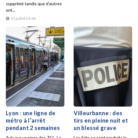
supprimé tandis que d'autres
ont...
31 juillet à 8:46
Lyon : une ligne de
Villeurbanne : des
métro à l’arrêt
tirs en pleine nuit et
pendant 2 semaines
un blessé grave
Avis aux usagers des TCL. Le
Les faits se sont produits la