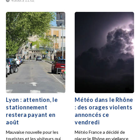
4 août à 11:02
Lyon : attention, le
Météo dans le Rhône
stationnement
: des orages violents
restera payant en
annoncés ce
août
vendredi
Mauvaise nouvelle pour les
Météo France a décidé de
touristes et les visiteurs qui
placer le Rhône en vigilance