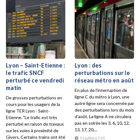
Lyon – Saint-Etienne :
Lyon : des
le trafic SNCF
perturbations sur le
perturbé ce vendredi
réseau métro en août
matin
En plus de l'interruption de
ligne C du métro à Lyon, une
De grosses perturbations en
autre ligne sera concernée par
cours pour les usagers de la
des perturbations lors du mois
ligne TER Lyon - Saint-
d'août. La ligne A ne circulera
Etienne. "Le trafic est très
pas en soirée les 3, 6, 10, 12,
perturbé en raison de travaux
13, 17, 20,...
sur les voies à proximité de
Givors. Certains trains ont été
31 juillet à 7:25