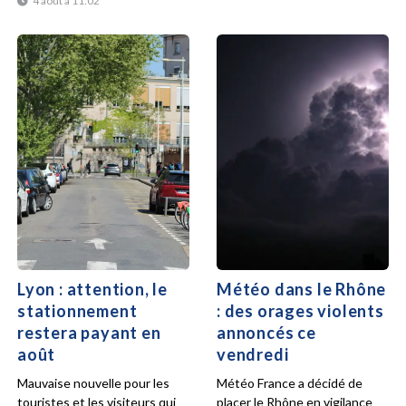
4 août à 11:02
Lyon : attention, le
Météo dans le Rhône
stationnement
: des orages violents
restera payant en
annoncés ce
août
vendredi
Mauvaise nouvelle pour les
Météo France a décidé de
touristes et les visiteurs qui
placer le Rhône en vigilance