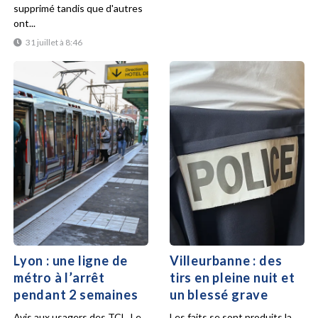
supprimé tandis que d'autres
ont...
31 juillet à 8:46
Lyon : une ligne de
Villeurbanne : des
métro à l’arrêt
tirs en pleine nuit et
pendant 2 semaines
un blessé grave
Avis aux usagers des TCL. Le
Les faits se sont produits la