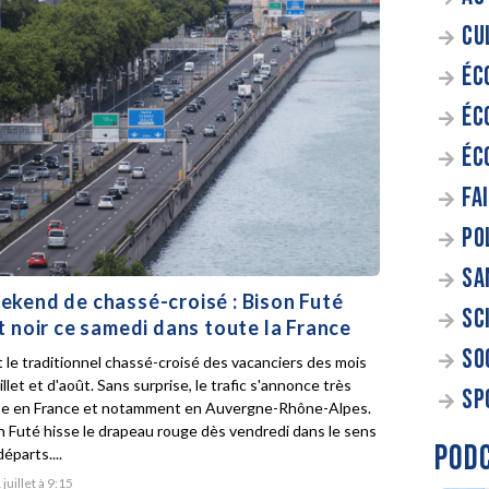
CU
ÉC
ÉC
ÉC
FA
PO
SA
kend de chassé-croisé : Bison Futé
SC
t noir ce samedi dans toute la France
SO
t le traditionnel chassé-croisé des vacanciers des mois
illet et d'août. Sans surprise, le trafic s'annonce très
SP
e en France et notamment en Auvergne-Rhône-Alpes.
n Futé hisse le drapeau rouge dès vendredi dans le sens
POD
éparts....
 juillet à 9:15