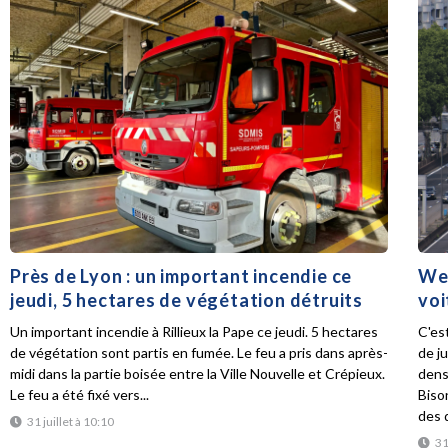
Près de Lyon : un important incendie ce
Wee
jeudi, 5 hectares de végétation détruits
voi
Un important incendie à Rillieux la Pape ce jeudi. 5 hectares
C'es
de végétation sont partis en fumée. Le feu a pris dans après-
de ju
midi dans la partie boisée entre la Ville Nouvelle et Crépieux.
dens
Le feu a été fixé vers...
Biso
des d
31 juillet à 10:10
31