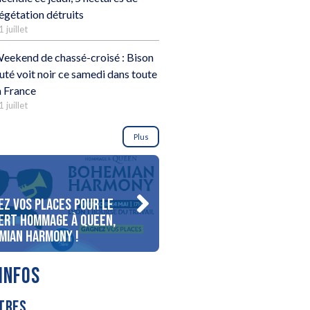
égétation détruits
1 juillet
eekend de chassé-croisé : Bison
uté voit noir ce samedi dans toute
a France
1 juillet
Plus
ez vos places pour le
Gagnez votre séjour pour 
ert Hommage à Queen,
personnes au bord du lac
mian Harmony !
d’Annecy !
INFOS
TRES