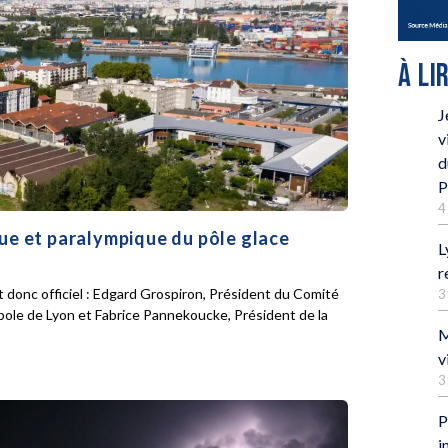
À LI
J
v
d
P
4
que et paralympique du pôle glace
L
r
 donc officiel : Edgard Grospiron, Président du Comité
3
pole de Lyon et Fabrice Pannekoucke, Président de la
M
v
3
P
i