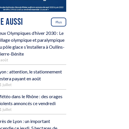
RE AUSSI
Plus
eux Olympiques d’hiver 2030 : Le
illage olympique et paralympique
u pôle glace s’installera à Oullins-
ierre-Bénite
 août
yon : attention, le stationnement
estera payant en août
1 juillet
étéo dans le Rhône : des orages
iolents annoncés ce vendredi
1 juillet
rès de Lyon : un important
ncendie ce jeudi, 5 hectares de