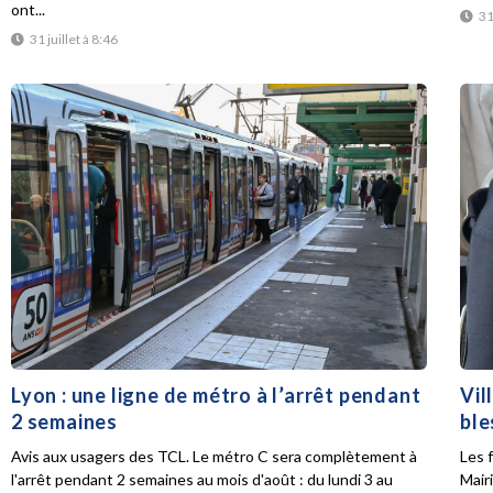
ont...
31
31 juillet à 8:46
Lyon : une ligne de métro à l’arrêt pendant
Vil
2 semaines
ble
Avis aux usagers des TCL. Le métro C sera complètement à
Les f
l'arrêt pendant 2 semaines au mois d'août : du lundi 3 au
Mair