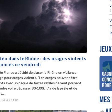
v
3
W
F
l
3
JEUX
éo dans le Rhône : des orages violents
oncés ce vendredi
o France a décidé de placer le Rhône en vigilance
Gagn
ge pour orages violents. "Les orages peuvent être
conc
ents avec un risque de fortes rafales de vent pouvant
Bohe
indre voire dépasser 80-100km/h, de la grêle et de
s...
MES 
 juillet à 11:05
AU