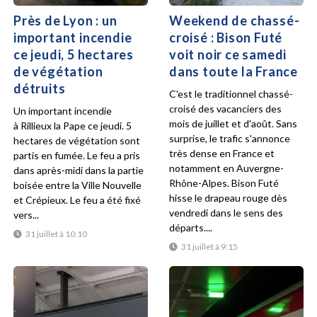
Près de Lyon : un
Weekend de chassé-
important incendie
croisé : Bison Futé
ce jeudi, 5 hectares
voit noir ce samedi
de végétation
dans toute la France
détruits
C'est le traditionnel chassé-
croisé des vacanciers des
Un important incendie
mois de juillet et d'août. Sans
à Rillieux la Pape ce jeudi. 5
surprise, le trafic s'annonce
hectares de végétation sont
très dense en France et
partis en fumée. Le feu a pris
notamment en Auvergne-
dans après-midi dans la partie
Rhône-Alpes. Bison Futé
boisée entre la Ville Nouvelle
hisse le drapeau rouge dès
et Crépieux. Le feu a été fixé
vendredi dans le sens des
vers...
départs....
31 juillet à 10:10
31 juillet à 9:15