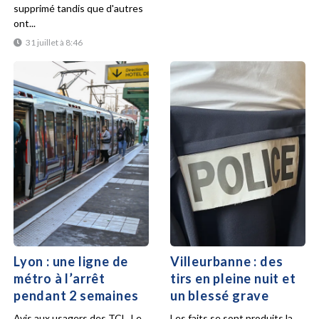
supprimé tandis que d'autres
ont...
31 juillet à 8:46
Lyon : une ligne de
Villeurbanne : des
métro à l’arrêt
tirs en pleine nuit et
pendant 2 semaines
un blessé grave
Avis aux usagers des TCL. Le
Les faits se sont produits la