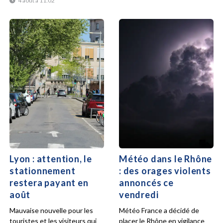
4 août à 11:02
Lyon : attention, le
Météo dans le Rhône
stationnement
: des orages violents
restera payant en
annoncés ce
août
vendredi
Mauvaise nouvelle pour les
Météo France a décidé de
touristes et les visiteurs qui
placer le Rhône en vigilance