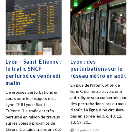
Lyon – Saint-Etienne :
Lyon : des
le trafic SNCF
perturbations sur le
perturbé ce vendredi
réseau métro en août
matin
En plus de l'interruption de
ligne C du métro à Lyon, une
De grosses perturbations en
autre ligne sera concernée par
cours pour les usagers de la
des perturbations lors du mois
ligne TER Lyon - Saint-
d'août. La ligne A ne circulera
Etienne. "Le trafic est très
pas en soirée les 3, 6, 10, 12,
perturbé en raison de travaux
13, 17, 20,...
sur les voies à proximité de
Givors. Certains trains ont été
31 juillet à 7:25