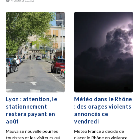
4 août à 11:02
Lyon : attention, le
Météo dans le Rhône
stationnement
: des orages violents
restera payant en
annoncés ce
août
vendredi
Mauvaise nouvelle pour les
Météo France a décidé de
touristes et les visiteurs qui
placer le Rhône en vigilance