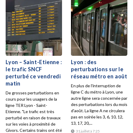
Lyon – Saint-Etienne :
Lyon : des
le trafic SNCF
perturbations sur le
perturbé ce vendredi
réseau métro en août
matin
En plus de l'interruption de
ligne C du métro à Lyon, une
De grosses perturbations en
autre ligne sera concernée par
cours pour les usagers de la
des perturbations lors du mois
ligne TER Lyon - Saint-
d'août. La ligne A ne circulera
Etienne. "Le trafic est très
pas en soirée les 3, 6, 10, 12,
perturbé en raison de travaux
13, 17, 20,...
sur les voies à proximité de
Givors. Certains trains ont été
31 juillet à 7:25