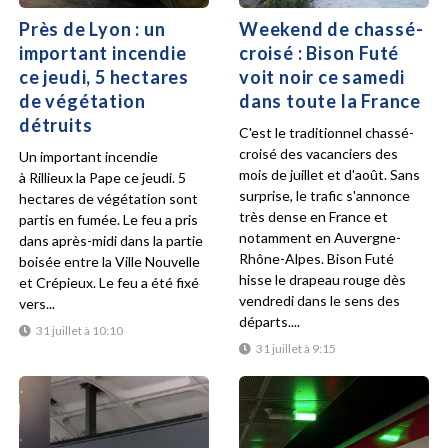
Près de Lyon : un
Weekend de chassé-
important incendie
croisé : Bison Futé
ce jeudi, 5 hectares
voit noir ce samedi
de végétation
dans toute la France
détruits
C'est le traditionnel chassé-
croisé des vacanciers des
Un important incendie
mois de juillet et d'août. Sans
à Rillieux la Pape ce jeudi. 5
surprise, le trafic s'annonce
hectares de végétation sont
très dense en France et
partis en fumée. Le feu a pris
notamment en Auvergne-
dans après-midi dans la partie
Rhône-Alpes. Bison Futé
boisée entre la Ville Nouvelle
hisse le drapeau rouge dès
et Crépieux. Le feu a été fixé
vendredi dans le sens des
vers...
départs....
31 juillet à 10:10
31 juillet à 9:15