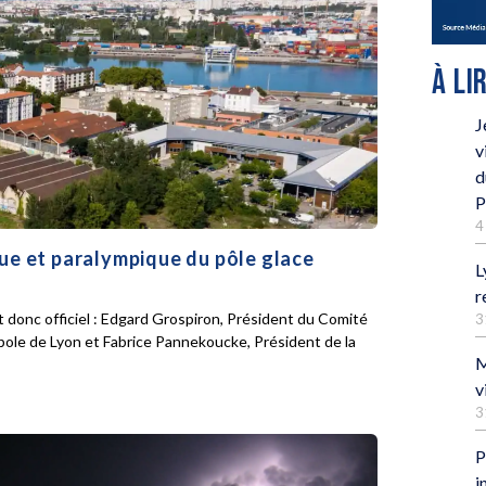
À LI
J
v
d
P
4
que et paralympique du pôle glace
L
r
 donc officiel : Edgard Grospiron, Président du Comité
3
pole de Lyon et Fabrice Pannekoucke, Président de la
M
v
3
P
i