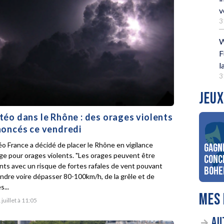
v
3
W
F
l
3
JEUX
éo dans le Rhône : des orages violents
oncés ce vendredi
o France a décidé de placer le Rhône en vigilance
Gagn
ge pour orages violents. "Les orages peuvent être
conc
ents avec un risque de fortes rafales de vent pouvant
Bohe
indre voire dépasser 80-100km/h, de la grêle et de
s...
MES 
 juillet à 11:05
AU