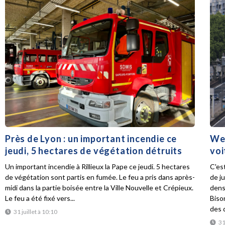
Près de Lyon : un important incendie ce
Wee
jeudi, 5 hectares de végétation détruits
voi
Un important incendie à Rillieux la Pape ce jeudi. 5 hectares
C'es
de végétation sont partis en fumée. Le feu a pris dans après-
de ju
midi dans la partie boisée entre la Ville Nouvelle et Crépieux.
dens
Le feu a été fixé vers...
Biso
des d
31 juillet à 10:10
31