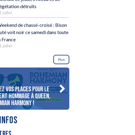
égétation détruits
1 juillet
eekend de chassé-croisé : Bison
uté voit noir ce samedi dans toute
a France
1 juillet
Plus
ez vos places pour le
Gagnez votre séjour pour 
ert Hommage à Queen,
personnes au bord du lac
mian Harmony !
d’Annecy !
INFOS
TRES