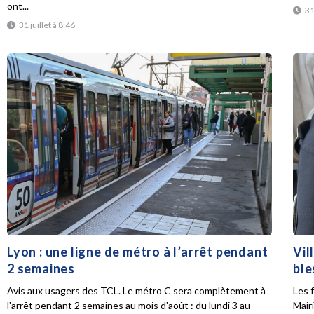
ont...
31
31 juillet à 8:46
Lyon : une ligne de métro à l’arrêt pendant
Vil
2 semaines
ble
Avis aux usagers des TCL. Le métro C sera complètement à
Les f
l'arrêt pendant 2 semaines au mois d'août : du lundi 3 au
Mair