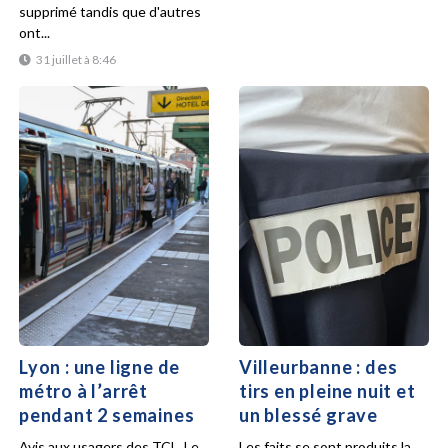
supprimé tandis que d'autres
ont...
31 juillet à 8:46
Lyon : une ligne de
Villeurbanne : des
métro à l’arrêt
tirs en pleine nuit et
pendant 2 semaines
un blessé grave
Avis aux usagers des TCL. Le
Les faits se sont produits la