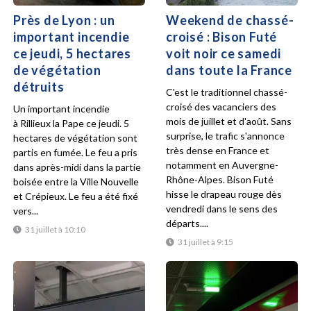
Près de Lyon : un
Weekend de chassé-
important incendie
croisé : Bison Futé
ce jeudi, 5 hectares
voit noir ce samedi
de végétation
dans toute la France
détruits
C'est le traditionnel chassé-
croisé des vacanciers des
Un important incendie
mois de juillet et d'août. Sans
à Rillieux la Pape ce jeudi. 5
surprise, le trafic s'annonce
hectares de végétation sont
très dense en France et
partis en fumée. Le feu a pris
notamment en Auvergne-
dans après-midi dans la partie
Rhône-Alpes. Bison Futé
boisée entre la Ville Nouvelle
hisse le drapeau rouge dès
et Crépieux. Le feu a été fixé
vendredi dans le sens des
vers...
départs....
31 juillet à 10:10
31 juillet à 9:15