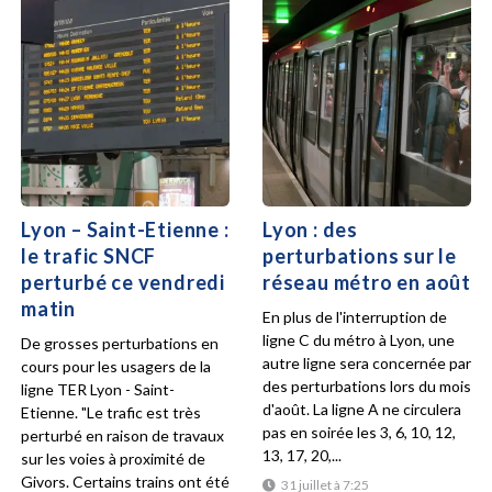
Lyon – Saint-Etienne :
Lyon : des
le trafic SNCF
perturbations sur le
perturbé ce vendredi
réseau métro en août
matin
En plus de l'interruption de
ligne C du métro à Lyon, une
De grosses perturbations en
autre ligne sera concernée par
cours pour les usagers de la
des perturbations lors du mois
ligne TER Lyon - Saint-
d'août. La ligne A ne circulera
Etienne. "Le trafic est très
pas en soirée les 3, 6, 10, 12,
perturbé en raison de travaux
13, 17, 20,...
sur les voies à proximité de
Givors. Certains trains ont été
31 juillet à 7:25