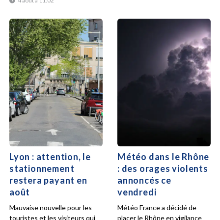
4 août à 11:02
Lyon : attention, le
Météo dans le Rhône
stationnement
: des orages violents
restera payant en
annoncés ce
août
vendredi
Mauvaise nouvelle pour les
Météo France a décidé de
touristes et les visiteurs qui
placer le Rhône en vigilance