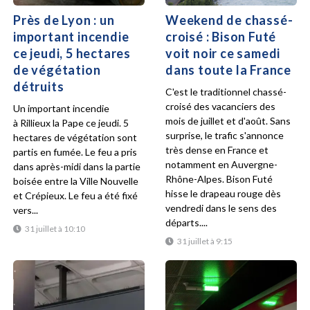
Près de Lyon : un
Weekend de chassé-
important incendie
croisé : Bison Futé
ce jeudi, 5 hectares
voit noir ce samedi
de végétation
dans toute la France
détruits
C'est le traditionnel chassé-
croisé des vacanciers des
Un important incendie
mois de juillet et d'août. Sans
à Rillieux la Pape ce jeudi. 5
surprise, le trafic s'annonce
hectares de végétation sont
très dense en France et
partis en fumée. Le feu a pris
notamment en Auvergne-
dans après-midi dans la partie
Rhône-Alpes. Bison Futé
boisée entre la Ville Nouvelle
hisse le drapeau rouge dès
et Crépieux. Le feu a été fixé
vendredi dans le sens des
vers...
départs....
31 juillet à 10:10
31 juillet à 9:15