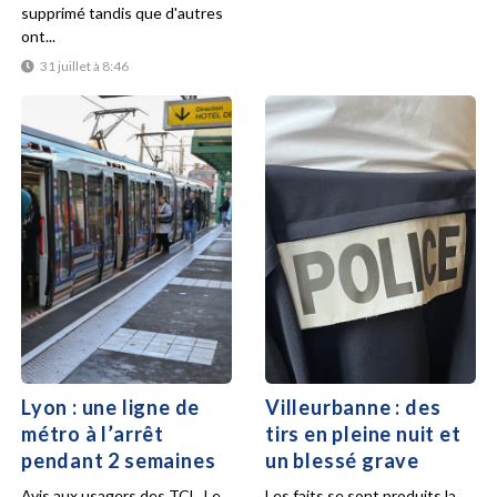
supprimé tandis que d'autres
ont...
31 juillet à 8:46
Lyon : une ligne de
Villeurbanne : des
métro à l’arrêt
tirs en pleine nuit et
pendant 2 semaines
un blessé grave
Avis aux usagers des TCL. Le
Les faits se sont produits la