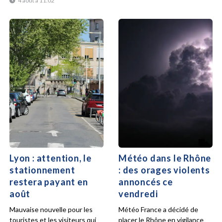
4 août à 11:02
Lyon : attention, le
Météo dans le Rhône
stationnement
: des orages violents
restera payant en
annoncés ce
août
vendredi
Mauvaise nouvelle pour les
Météo France a décidé de
touristes et les visiteurs qui
placer le Rhône en vigilance