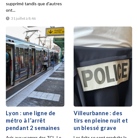
supprimé tandis que d'autres
ont...
31 juillet à 8:46
Lyon : une ligne de
Villeurbanne : des
métro à l’arrêt
tirs en pleine nuit et
pendant 2 semaines
un blessé grave
Avis aux usagers des TCL. Le
Les faits se sont produits la