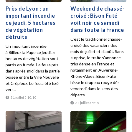
Près de Lyon : un
Weekend de chassé-
important incendie
croisé : Bison Futé
ce jeudi, 5 hectares
voit noir ce samedi
de végétation
dans toute la France
détruits
C'est le traditionnel chassé-
croisé des vacanciers des
Un important incendie
mois de juillet et d'août. Sans
à Rillieux la Pape ce jeudi. 5
surprise, le trafic s'annonce
hectares de végétation sont
très dense en France et
partis en fumée. Le feu a pris
notamment en Auvergne-
dans après-midi dans la partie
Rhône-Alpes. Bison Futé
boisée entre la Ville Nouvelle
hisse le drapeau rouge dès
et Crépieux. Le feu a été fixé
vendredi dans le sens des
vers...
départs....
31 juillet à 10:10
31 juillet à 9:15