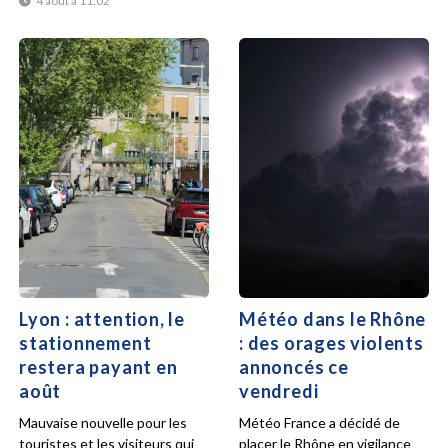
4 août à 11:02
Lyon : attention, le
Météo dans le Rhône
stationnement
: des orages violents
restera payant en
annoncés ce
août
vendredi
Mauvaise nouvelle pour les
Météo France a décidé de
touristes et les visiteurs qui
placer le Rhône en vigilance