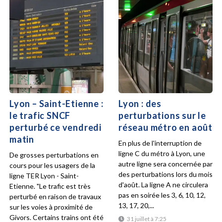
Lyon – Saint-Etienne :
Lyon : des
le trafic SNCF
perturbations sur le
perturbé ce vendredi
réseau métro en août
matin
En plus de l'interruption de
ligne C du métro à Lyon, une
De grosses perturbations en
autre ligne sera concernée par
cours pour les usagers de la
des perturbations lors du mois
ligne TER Lyon - Saint-
d'août. La ligne A ne circulera
Etienne. "Le trafic est très
pas en soirée les 3, 6, 10, 12,
perturbé en raison de travaux
13, 17, 20,...
sur les voies à proximité de
Givors. Certains trains ont été
31 juillet à 7:25