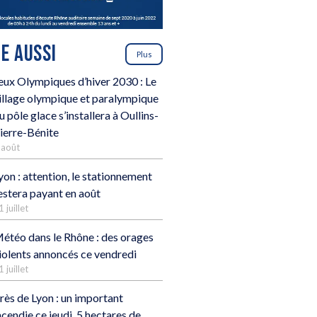
RE AUSSI
Plus
eux Olympiques d’hiver 2030 : Le
illage olympique et paralympique
u pôle glace s’installera à Oullins-
ierre-Bénite
 août
yon : attention, le stationnement
estera payant en août
1 juillet
étéo dans le Rhône : des orages
iolents annoncés ce vendredi
1 juillet
rès de Lyon : un important
ncendie ce jeudi, 5 hectares de