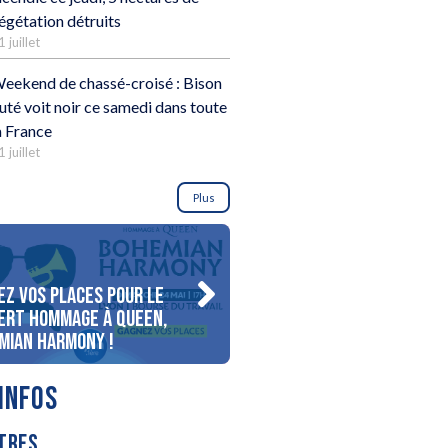
égétation détruits
1 juillet
eekend de chassé-croisé : Bison
uté voit noir ce samedi dans toute
a France
1 juillet
Plus
ez vos places pour le
Gagnez votre séjour pour 
ert Hommage à Queen,
personnes au bord du lac
mian Harmony !
d’Annecy !
INFOS
TRES