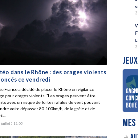
v
3
W
F
l
3
JEUX
éo dans le Rhône : des orages violents
oncés ce vendredi
o France a décidé de placer le Rhône en vigilance
Gagn
ge pour orages violents. "Les orages peuvent être
conc
ents avec un risque de fortes rafales de vent pouvant
Bohe
indre voire dépasser 80-100km/h, de la grêle et de
s...
MES 
 juillet à 11:05
AU