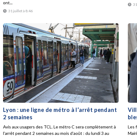
ont...
31
31 juillet à 8:46
Lyon : une ligne de métro à l’arrêt pendant
Vil
2 semaines
ble
Avis aux usagers des TCL. Le métro C sera complètement à
Les f
l'arrêt pendant 2 semaines au mois d'août : du lundi 3 au
Mair