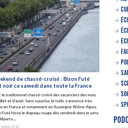
CU
ÉC
ÉC
ÉC
FA
PO
SA
kend de chassé-croisé : Bison Futé
SC
t noir ce samedi dans toute la France
SO
t le traditionnel chassé-croisé des vacanciers des mois
illet et d'août. Sans surprise, le trafic s'annonce très
SP
e en France et notamment en Auvergne-Rhône-Alpes.
n Futé hisse le drapeau rouge dès vendredi dans le sens
POD
éparts....
 juillet à 9:15