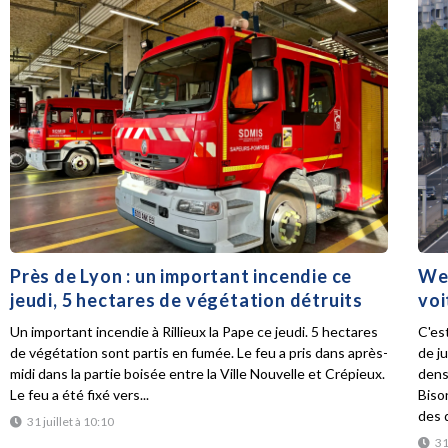
Près de Lyon : un important incendie ce
Wee
jeudi, 5 hectares de végétation détruits
voi
Un important incendie à Rillieux la Pape ce jeudi. 5 hectares
C'es
de végétation sont partis en fumée. Le feu a pris dans après-
de ju
midi dans la partie boisée entre la Ville Nouvelle et Crépieux.
dens
Le feu a été fixé vers...
Biso
des d
31 juillet à 10:10
31