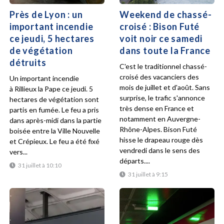
Près de Lyon : un
Weekend de chassé-
important incendie
croisé : Bison Futé
ce jeudi, 5 hectares
voit noir ce samedi
de végétation
dans toute la France
détruits
C'est le traditionnel chassé-
croisé des vacanciers des
Un important incendie
mois de juillet et d'août. Sans
à Rillieux la Pape ce jeudi. 5
surprise, le trafic s'annonce
hectares de végétation sont
très dense en France et
partis en fumée. Le feu a pris
notamment en Auvergne-
dans après-midi dans la partie
Rhône-Alpes. Bison Futé
boisée entre la Ville Nouvelle
hisse le drapeau rouge dès
et Crépieux. Le feu a été fixé
vendredi dans le sens des
vers...
départs....
31 juillet à 10:10
31 juillet à 9:15