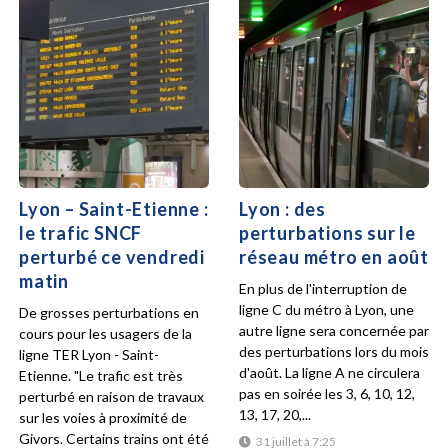
Lyon – Saint-Etienne :
Lyon : des
le trafic SNCF
perturbations sur le
perturbé ce vendredi
réseau métro en août
matin
En plus de l'interruption de
ligne C du métro à Lyon, une
De grosses perturbations en
autre ligne sera concernée par
cours pour les usagers de la
des perturbations lors du mois
ligne TER Lyon - Saint-
d'août. La ligne A ne circulera
Etienne. "Le trafic est très
pas en soirée les 3, 6, 10, 12,
perturbé en raison de travaux
13, 17, 20,...
sur les voies à proximité de
Givors. Certains trains ont été
31 juillet à 7:25