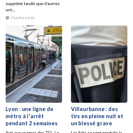
supprimé tandis que d'autres
ont...
31 juillet à 8:46
Lyon : une ligne de
Villeurbanne : des
métro à l’arrêt
tirs en pleine nuit et
pendant 2 semaines
un blessé grave
Avis aux usagers des TCL. Le
Les faits se sont produits la