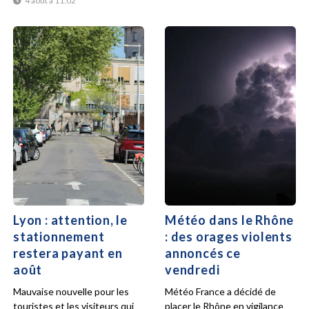
4 août à 11:02
Lyon : attention, le
Météo dans le Rhône
stationnement
: des orages violents
restera payant en
annoncés ce
août
vendredi
Mauvaise nouvelle pour les
Météo France a décidé de
touristes et les visiteurs qui
placer le Rhône en vigilance