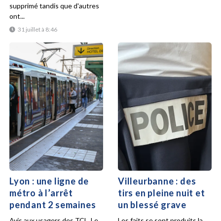
supprimé tandis que d'autres
ont...
31 juillet à 8:46
Lyon : une ligne de
Villeurbanne : des
métro à l’arrêt
tirs en pleine nuit et
pendant 2 semaines
un blessé grave
Avis aux usagers des TCL. Le
Les faits se sont produits la