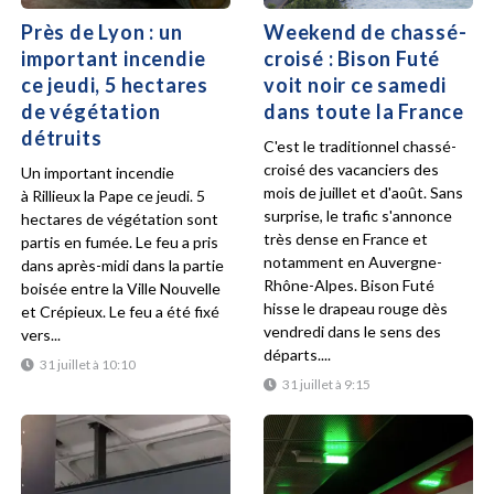
Près de Lyon : un
Weekend de chassé-
important incendie
croisé : Bison Futé
ce jeudi, 5 hectares
voit noir ce samedi
de végétation
dans toute la France
détruits
C'est le traditionnel chassé-
croisé des vacanciers des
Un important incendie
mois de juillet et d'août. Sans
à Rillieux la Pape ce jeudi. 5
surprise, le trafic s'annonce
hectares de végétation sont
très dense en France et
partis en fumée. Le feu a pris
notamment en Auvergne-
dans après-midi dans la partie
Rhône-Alpes. Bison Futé
boisée entre la Ville Nouvelle
hisse le drapeau rouge dès
et Crépieux. Le feu a été fixé
vendredi dans le sens des
vers...
départs....
31 juillet à 10:10
31 juillet à 9:15