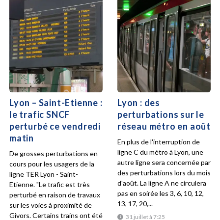
Lyon – Saint-Etienne :
Lyon : des
le trafic SNCF
perturbations sur le
perturbé ce vendredi
réseau métro en août
matin
En plus de l'interruption de
ligne C du métro à Lyon, une
De grosses perturbations en
autre ligne sera concernée par
cours pour les usagers de la
des perturbations lors du mois
ligne TER Lyon - Saint-
d'août. La ligne A ne circulera
Etienne. "Le trafic est très
pas en soirée les 3, 6, 10, 12,
perturbé en raison de travaux
13, 17, 20,...
sur les voies à proximité de
Givors. Certains trains ont été
31 juillet à 7:25