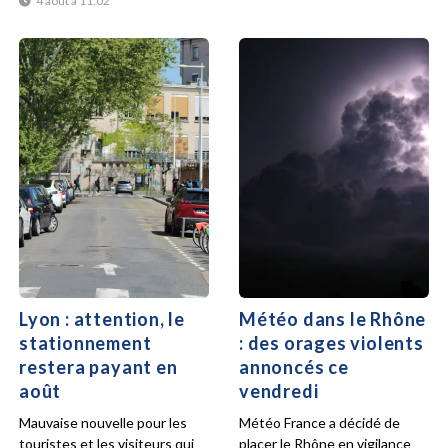
4 août à 11:02
Lyon : attention, le
Météo dans le Rhône
stationnement
: des orages violents
restera payant en
annoncés ce
août
vendredi
Mauvaise nouvelle pour les
Météo France a décidé de
touristes et les visiteurs qui
placer le Rhône en vigilance