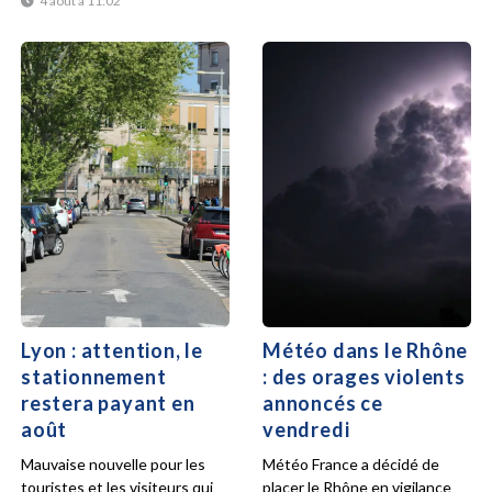
4 août à 11:02
Lyon : attention, le
Météo dans le Rhône
stationnement
: des orages violents
restera payant en
annoncés ce
août
vendredi
Mauvaise nouvelle pour les
Météo France a décidé de
touristes et les visiteurs qui
placer le Rhône en vigilance