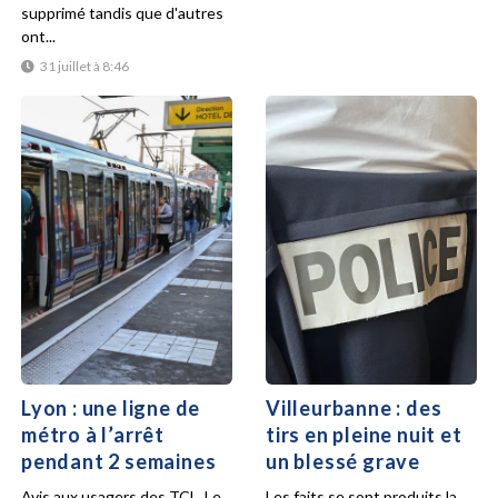
supprimé tandis que d'autres
ont...
31 juillet à 8:46
Lyon : une ligne de
Villeurbanne : des
métro à l’arrêt
tirs en pleine nuit et
pendant 2 semaines
un blessé grave
Avis aux usagers des TCL. Le
Les faits se sont produits la