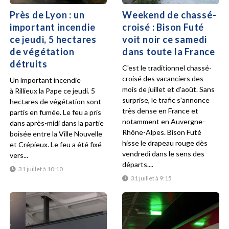
Près de Lyon : un
Weekend de chassé-
important incendie
croisé : Bison Futé
ce jeudi, 5 hectares
voit noir ce samedi
de végétation
dans toute la France
détruits
C'est le traditionnel chassé-
croisé des vacanciers des
Un important incendie
mois de juillet et d'août. Sans
à Rillieux la Pape ce jeudi. 5
surprise, le trafic s'annonce
hectares de végétation sont
très dense en France et
partis en fumée. Le feu a pris
notamment en Auvergne-
dans après-midi dans la partie
Rhône-Alpes. Bison Futé
boisée entre la Ville Nouvelle
hisse le drapeau rouge dès
et Crépieux. Le feu a été fixé
vendredi dans le sens des
vers...
départs....
31 juillet à 10:10
31 juillet à 9:15