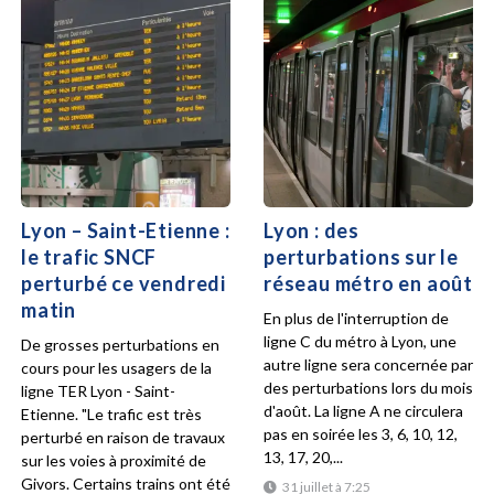
Lyon – Saint-Etienne :
Lyon : des
le trafic SNCF
perturbations sur le
perturbé ce vendredi
réseau métro en août
matin
En plus de l'interruption de
ligne C du métro à Lyon, une
De grosses perturbations en
autre ligne sera concernée par
cours pour les usagers de la
des perturbations lors du mois
ligne TER Lyon - Saint-
d'août. La ligne A ne circulera
Etienne. "Le trafic est très
pas en soirée les 3, 6, 10, 12,
perturbé en raison de travaux
13, 17, 20,...
sur les voies à proximité de
Givors. Certains trains ont été
31 juillet à 7:25