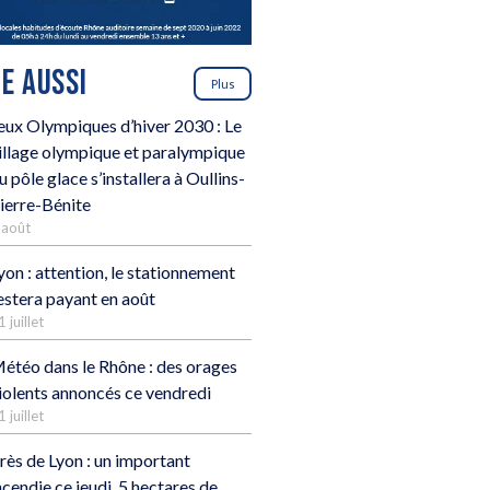
RE AUSSI
Plus
eux Olympiques d’hiver 2030 : Le
illage olympique et paralympique
u pôle glace s’installera à Oullins-
ierre-Bénite
 août
yon : attention, le stationnement
estera payant en août
1 juillet
étéo dans le Rhône : des orages
iolents annoncés ce vendredi
1 juillet
rès de Lyon : un important
ncendie ce jeudi, 5 hectares de