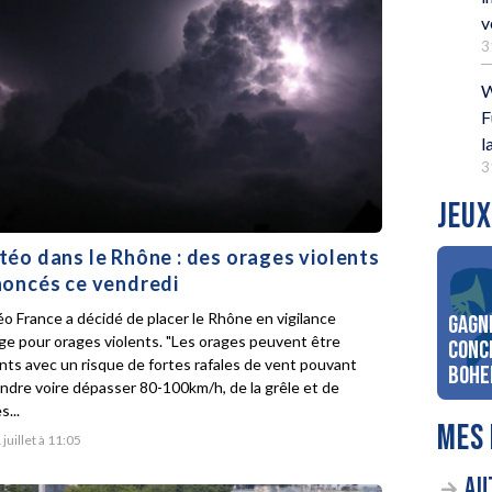
v
3
W
F
l
3
JEUX
éo dans le Rhône : des orages violents
oncés ce vendredi
o France a décidé de placer le Rhône en vigilance
Gagn
ge pour orages violents. "Les orages peuvent être
conc
ents avec un risque de fortes rafales de vent pouvant
Bohe
indre voire dépasser 80-100km/h, de la grêle et de
s...
MES 
 juillet à 11:05
AU