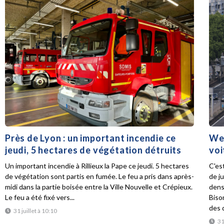
Près de Lyon : un important incendie ce
Wee
jeudi, 5 hectares de végétation détruits
voi
Un important incendie à Rillieux la Pape ce jeudi. 5 hectares
C'es
de végétation sont partis en fumée. Le feu a pris dans après-
de ju
midi dans la partie boisée entre la Ville Nouvelle et Crépieux.
dens
Le feu a été fixé vers...
Biso
des d
31 juillet à 10:10
31