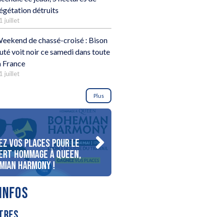
égétation détruits
1 juillet
eekend de chassé-croisé : Bison
uté voit noir ce samedi dans toute
a France
1 juillet
Plus
ez vos places pour le
Gagnez votre séjour pour 
ert Hommage à Queen,
personnes au bord du lac
mian Harmony !
d’Annecy !
INFOS
TRES