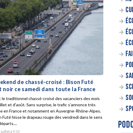
CU
ÉC
ÉC
ÉC
FA
PO
SA
kend de chassé-croisé : Bison Futé
SC
t noir ce samedi dans toute la France
SO
t le traditionnel chassé-croisé des vacanciers des mois
illet et d'août. Sans surprise, le trafic s'annonce très
SP
e en France et notamment en Auvergne-Rhône-Alpes.
n Futé hisse le drapeau rouge dès vendredi dans le sens
POD
éparts....
 juillet à 9:15