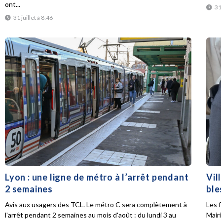
ont...
31
31 juillet à 8:46
Lyon : une ligne de métro à l’arrêt pendant
Vil
2 semaines
ble
Avis aux usagers des TCL. Le métro C sera complètement à
Les f
l'arrêt pendant 2 semaines au mois d'août : du lundi 3 au
Mair