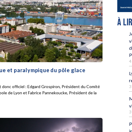
À LI
J
v
d
P
4
que et paralympique du pôle glace
L
r
 donc officiel : Edgard Grospiron, Président du Comité
3
pole de Lyon et Fabrice Pannekoucke, Président de la
M
v
3
P
i