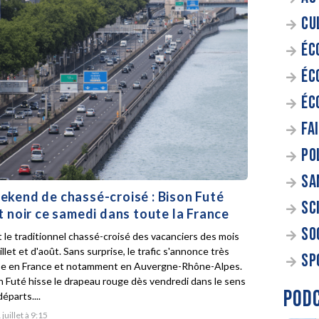
CU
ÉC
ÉC
ÉC
FA
PO
SA
kend de chassé-croisé : Bison Futé
SC
t noir ce samedi dans toute la France
SO
t le traditionnel chassé-croisé des vacanciers des mois
illet et d'août. Sans surprise, le trafic s'annonce très
SP
e en France et notamment en Auvergne-Rhône-Alpes.
n Futé hisse le drapeau rouge dès vendredi dans le sens
POD
éparts....
 juillet à 9:15