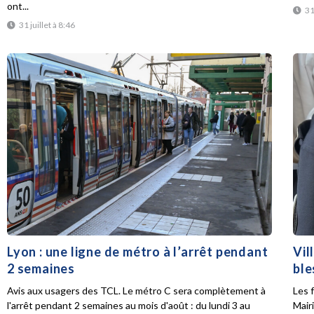
ont...
31
31 juillet à 8:46
Lyon : une ligne de métro à l’arrêt pendant
Vil
2 semaines
ble
Avis aux usagers des TCL. Le métro C sera complètement à
Les f
l'arrêt pendant 2 semaines au mois d'août : du lundi 3 au
Mair