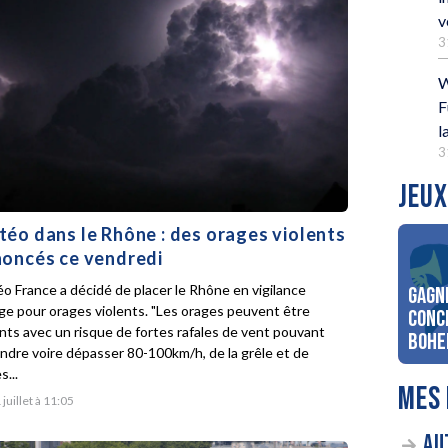
v
3
W
F
l
3
JEUX
éo dans le Rhône : des orages violents
oncés ce vendredi
o France a décidé de placer le Rhône en vigilance
Gagn
ge pour orages violents. "Les orages peuvent être
conc
ents avec un risque de fortes rafales de vent pouvant
Bohe
indre voire dépasser 80-100km/h, de la grêle et de
s...
MES 
 juillet à 11:05
AU