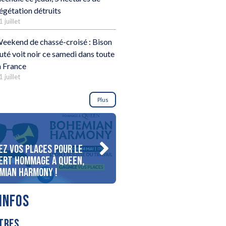
égétation détruits
1 juillet
eekend de chassé-croisé : Bison
uté voit noir ce samedi dans toute
a France
1 juillet
Plus
ez vos places pour le
Gagnez votre séjour pour 
ert Hommage à Queen,
personnes au bord du lac
mian Harmony !
d’Annecy !
INFOS
TRES