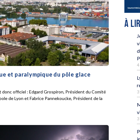
À LI
J
v
d
P
4
que et paralympique du pôle glace
L
r
 donc officiel : Edgard Grospiron, Président du Comité
3
pole de Lyon et Fabrice Pannekoucke, Président de la
M
v
3
P
i