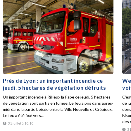
Près de Lyon : un important incendie ce
Wee
jeudi, 5 hectares de végétation détruits
voi
Un important incendie à Rillieux la Pape ce jeudi. 5 hectares
C'es
de végétation sont partis en fumée. Le feu a pris dans après-
de ju
midi dans la partie boisée entre la Ville Nouvelle et Crépieux.
dens
Le feu a été fixé vers...
Biso
des d
31 juillet à 10:10
31