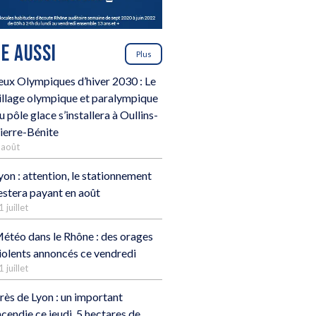
RE AUSSI
Plus
eux Olympiques d’hiver 2030 : Le
illage olympique et paralympique
u pôle glace s’installera à Oullins-
ierre-Bénite
 août
yon : attention, le stationnement
estera payant en août
1 juillet
étéo dans le Rhône : des orages
iolents annoncés ce vendredi
1 juillet
rès de Lyon : un important
ncendie ce jeudi, 5 hectares de