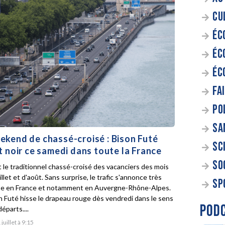
CU
ÉC
ÉC
ÉC
FA
PO
SA
kend de chassé-croisé : Bison Futé
SC
t noir ce samedi dans toute la France
SO
t le traditionnel chassé-croisé des vacanciers des mois
illet et d'août. Sans surprise, le trafic s'annonce très
SP
e en France et notamment en Auvergne-Rhône-Alpes.
n Futé hisse le drapeau rouge dès vendredi dans le sens
POD
éparts....
 juillet à 9:15