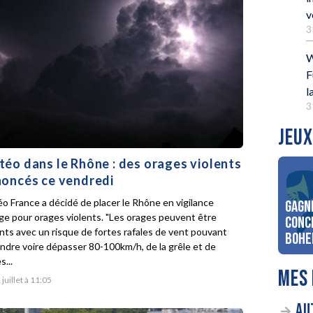
v
3
W
F
l
3
JEUX
éo dans le Rhône : des orages violents
oncés ce vendredi
o France a décidé de placer le Rhône en vigilance
Gagn
ge pour orages violents. "Les orages peuvent être
conc
ents avec un risque de fortes rafales de vent pouvant
Bohe
indre voire dépasser 80-100km/h, de la grêle et de
s...
MES 
 juillet à 11:05
AU