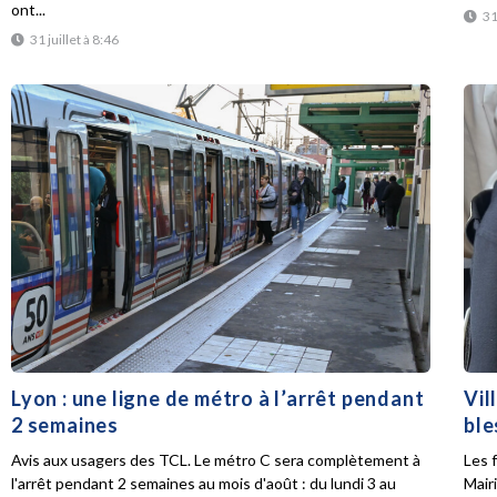
ont...
31
31 juillet à 8:46
Lyon : une ligne de métro à l’arrêt pendant
Vil
2 semaines
ble
Avis aux usagers des TCL. Le métro C sera complètement à
Les f
l'arrêt pendant 2 semaines au mois d'août : du lundi 3 au
Mair