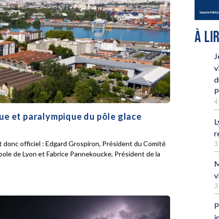
À LI
J
v
d
P
4
que et paralympique du pôle glace
L
r
 donc officiel : Edgard Grospiron, Président du Comité
3
pole de Lyon et Fabrice Pannekoucke, Président de la
M
v
3
P
i