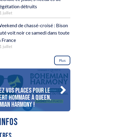
égétation détruits
1 juillet
eekend de chassé-croisé : Bison
uté voit noir ce samedi dans toute
a France
1 juillet
Plus
ez vos places pour le
Gagnez votre séjour pour 
ert Hommage à Queen,
personnes au bord du lac
mian Harmony !
d’Annecy !
INFOS
TRES