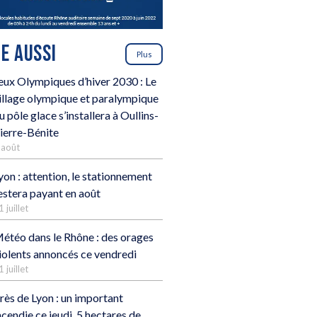
RE AUSSI
Plus
eux Olympiques d’hiver 2030 : Le
illage olympique et paralympique
u pôle glace s’installera à Oullins-
ierre-Bénite
 août
yon : attention, le stationnement
estera payant en août
1 juillet
étéo dans le Rhône : des orages
iolents annoncés ce vendredi
1 juillet
rès de Lyon : un important
ncendie ce jeudi, 5 hectares de