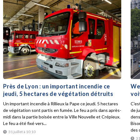
Près de Lyon : un important incendie ce
Wee
jeudi, 5 hectares de végétation détruits
voi
Un important incendie à Rillieux la Pape ce jeudi. 5 hectares
C'es
de végétation sont partis en fumée. Le feu a pris dans après-
de ju
midi dans la partie boisée entre la Ville Nouvelle et Crépieux.
dens
Le feu a été fixé vers...
Biso
des d
31 juillet à 10:10
31