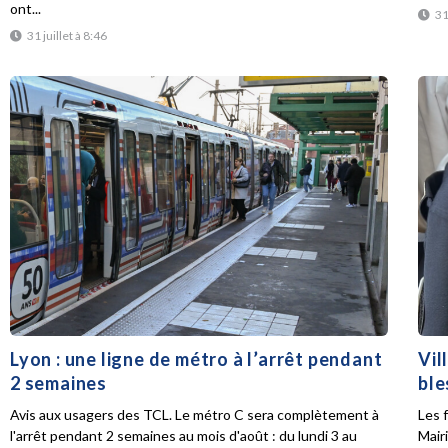
ont...
31
31 juillet à 8:46
Lyon : une ligne de métro à l’arrêt pendant
Vil
2 semaines
ble
Avis aux usagers des TCL. Le métro C sera complètement à
Les f
l'arrêt pendant 2 semaines au mois d'août : du lundi 3 au
Mair