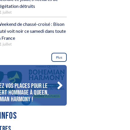
égétation détruits
1 juillet
eekend de chassé-croisé : Bison
uté voit noir ce samedi dans toute
a France
1 juillet
Plus
ez vos places pour le
Gagnez votre séjour pour 
ert Hommage à Queen,
personnes au bord du lac
mian Harmony !
d’Annecy !
INFOS
TRES