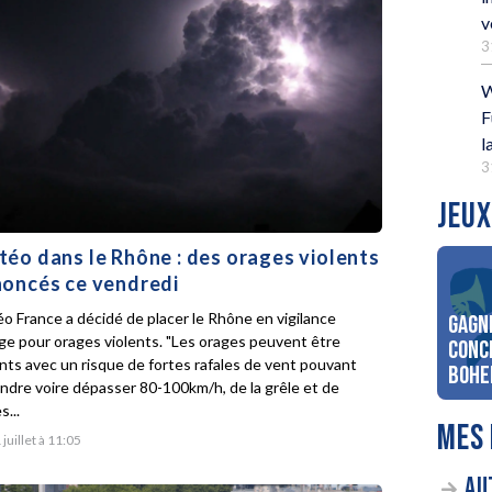
v
3
W
F
l
3
JEUX
éo dans le Rhône : des orages violents
oncés ce vendredi
o France a décidé de placer le Rhône en vigilance
Gagn
ge pour orages violents. "Les orages peuvent être
conc
ents avec un risque de fortes rafales de vent pouvant
Bohe
indre voire dépasser 80-100km/h, de la grêle et de
s...
MES 
 juillet à 11:05
AU