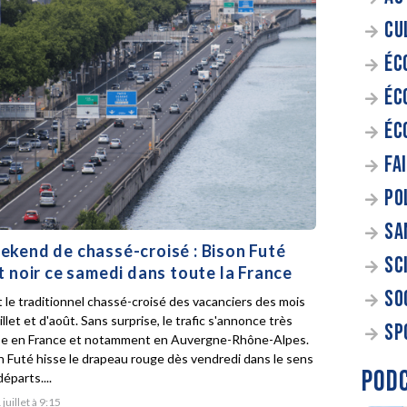
CU
ÉC
ÉC
ÉC
FA
PO
SA
kend de chassé-croisé : Bison Futé
SC
t noir ce samedi dans toute la France
SO
t le traditionnel chassé-croisé des vacanciers des mois
illet et d'août. Sans surprise, le trafic s'annonce très
SP
e en France et notamment en Auvergne-Rhône-Alpes.
n Futé hisse le drapeau rouge dès vendredi dans le sens
POD
éparts....
 juillet à 9:15