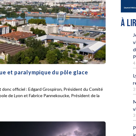
À LI
J
v
d
P
4
que et paralympique du pôle glace
L
r
 donc officiel : Edgard Grospiron, Président du Comité
3
pole de Lyon et Fabrice Pannekoucke, Président de la
M
v
3
P
i