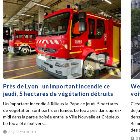
Près de Lyon : un important incendie ce
Wee
jeudi, 5 hectares de végétation détruits
voi
Un important incendie à Rillieux la Pape ce jeudi. 5 hectares
C'es
de végétation sont partis en fumée. Le feu a pris dans après-
de ju
midi dans la partie boisée entre la Ville Nouvelle et Crépieux.
dens
Le feu a été fixé vers...
Biso
des d
31 juillet à 10:10
31