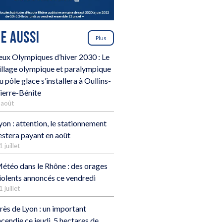
RE AUSSI
Plus
eux Olympiques d’hiver 2030 : Le
illage olympique et paralympique
u pôle glace s’installera à Oullins-
ierre-Bénite
 août
yon : attention, le stationnement
estera payant en août
1 juillet
étéo dans le Rhône : des orages
iolents annoncés ce vendredi
1 juillet
rès de Lyon : un important
ncendie ce jeudi, 5 hectares de