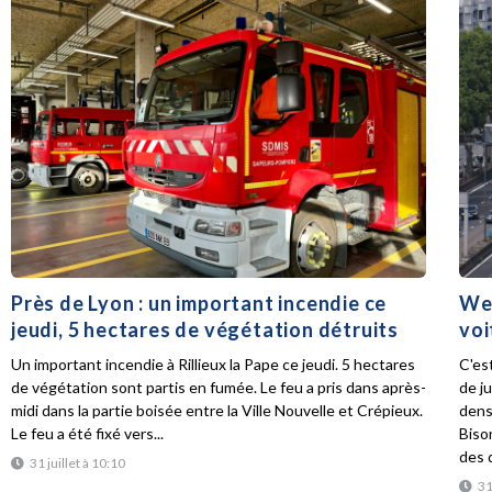
Près de Lyon : un important incendie ce
Wee
jeudi, 5 hectares de végétation détruits
voi
Un important incendie à Rillieux la Pape ce jeudi. 5 hectares
C'es
de végétation sont partis en fumée. Le feu a pris dans après-
de ju
midi dans la partie boisée entre la Ville Nouvelle et Crépieux.
dens
Le feu a été fixé vers...
Biso
des d
31 juillet à 10:10
31