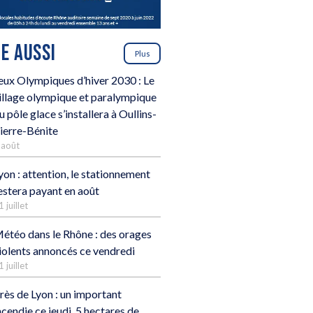
RE AUSSI
Plus
eux Olympiques d’hiver 2030 : Le
illage olympique et paralympique
u pôle glace s’installera à Oullins-
ierre-Bénite
 août
yon : attention, le stationnement
estera payant en août
1 juillet
étéo dans le Rhône : des orages
iolents annoncés ce vendredi
1 juillet
rès de Lyon : un important
ncendie ce jeudi, 5 hectares de