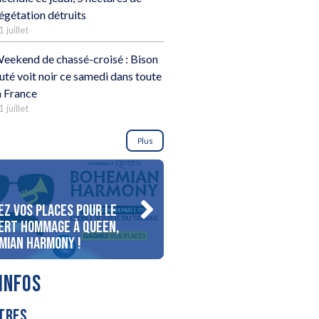
égétation détruits
1 juillet
eekend de chassé-croisé : Bison
uté voit noir ce samedi dans toute
a France
1 juillet
Plus
ez vos places pour le
Gagnez votre séjour pour 
ert Hommage à Queen,
personnes au bord du lac
mian Harmony !
d’Annecy !
INFOS
TRES