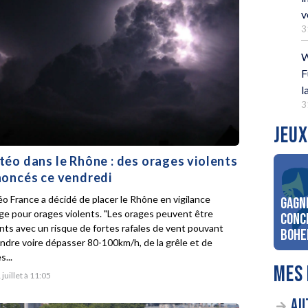
v
3
W
F
l
3
JEUX
éo dans le Rhône : des orages violents
oncés ce vendredi
o France a décidé de placer le Rhône en vigilance
Gagn
ge pour orages violents. "Les orages peuvent être
conc
ents avec un risque de fortes rafales de vent pouvant
Bohe
indre voire dépasser 80-100km/h, de la grêle et de
s...
MES 
 juillet à 11:05
AU