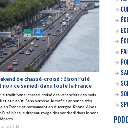
CU
ÉC
ÉC
ÉC
FA
PO
SA
kend de chassé-croisé : Bison Futé
SC
t noir ce samedi dans toute la France
SO
t le traditionnel chassé-croisé des vacanciers des mois
illet et d'août. Sans surprise, le trafic s'annonce très
SP
e en France et notamment en Auvergne-Rhône-Alpes.
n Futé hisse le drapeau rouge dès vendredi dans le sens
POD
éparts....
 juillet à 9:15