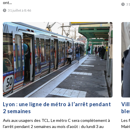
ont...
31
31 juillet à 8:46
Lyon : une ligne de métro à l’arrêt pendant
Vil
2 semaines
ble
Avis aux usagers des TCL. Le métro C sera complètement à
Les f
l'arrêt pendant 2 semaines au mois d'août : du lundi 3 au
Mair