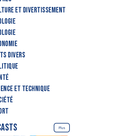
LTURE ET DIVERTISSEMENT
OLOGIE
OLOGIE
ONOMIE
ITS DIVERS
LITIQUE
NTÉ
IENCE ET TECHNIQUE
CIÉTÉ
ORT
CASTS
Plus