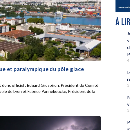
À LI
J
v
d
P
4
que et paralympique du pôle glace
L
r
 donc officiel : Edgard Grospiron, Président du Comité
3
pole de Lyon et Fabrice Pannekoucke, Président de la
M
v
3
P
i