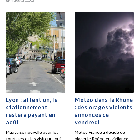
4 août à 11:02
Lyon : attention, le
Météo dans le Rhône
stationnement
: des orages violents
restera payant en
annoncés ce
août
vendredi
Mauvaise nouvelle pour les
Météo France a décidé de
touristes et les visiteurs qui
placer le Rhône en vigilance