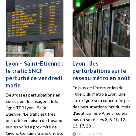
Lyon – Saint-Etienne :
Lyon : des
le trafic SNCF
perturbations sur le
perturbé ce vendredi
réseau métro en août
matin
En plus de l'interruption de
ligne C du métro à Lyon, une
De grosses perturbations en
autre ligne sera concernée par
cours pour les usagers de la
des perturbations lors du mois
ligne TER Lyon - Saint-
d'août. La ligne A ne circulera
Etienne. "Le trafic est très
pas en soirée les 3, 6, 10, 12,
perturbé en raison de travaux
13, 17, 20,...
sur les voies à proximité de
Givors. Certains trains ont été
31 juillet à 7:25