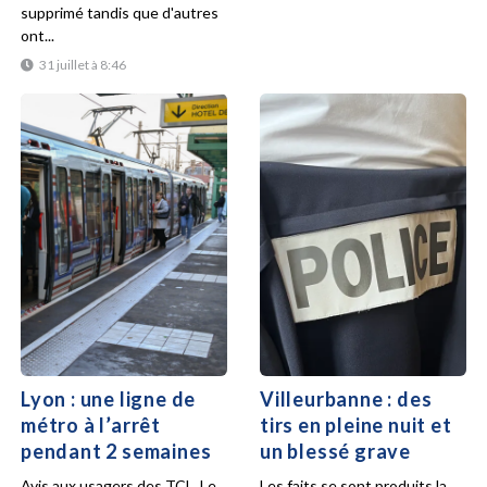
supprimé tandis que d'autres
ont...
31 juillet à 8:46
Lyon : une ligne de
Villeurbanne : des
métro à l’arrêt
tirs en pleine nuit et
pendant 2 semaines
un blessé grave
Avis aux usagers des TCL. Le
Les faits se sont produits la