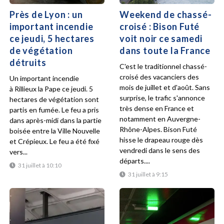
Près de Lyon : un
Weekend de chassé-
important incendie
croisé : Bison Futé
ce jeudi, 5 hectares
voit noir ce samedi
de végétation
dans toute la France
détruits
C'est le traditionnel chassé-
croisé des vacanciers des
Un important incendie
mois de juillet et d'août. Sans
à Rillieux la Pape ce jeudi. 5
surprise, le trafic s'annonce
hectares de végétation sont
très dense en France et
partis en fumée. Le feu a pris
notamment en Auvergne-
dans après-midi dans la partie
Rhône-Alpes. Bison Futé
boisée entre la Ville Nouvelle
hisse le drapeau rouge dès
et Crépieux. Le feu a été fixé
vendredi dans le sens des
vers...
départs....
31 juillet à 10:10
31 juillet à 9:15