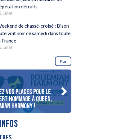
égétation détruits
1 juillet
eekend de chassé-croisé : Bison
uté voit noir ce samedi dans toute
a France
1 juillet
Plus
ez vos places pour le
Gagnez votre séjour pour 
ert Hommage à Queen,
personnes au bord du lac
mian Harmony !
d’Annecy !
INFOS
TRES