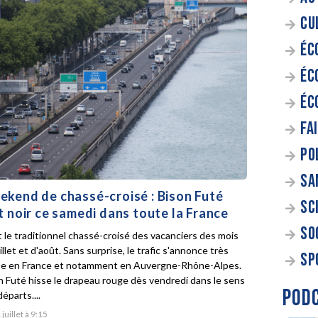
CU
ÉC
ÉC
ÉC
FA
PO
SA
kend de chassé-croisé : Bison Futé
SC
t noir ce samedi dans toute la France
SO
t le traditionnel chassé-croisé des vacanciers des mois
illet et d'août. Sans surprise, le trafic s'annonce très
SP
e en France et notamment en Auvergne-Rhône-Alpes.
n Futé hisse le drapeau rouge dès vendredi dans le sens
POD
éparts....
 juillet à 9:15