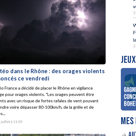
v
3
W
F
l
3
JEUX
éo dans le Rhône : des orages violents
oncés ce vendredi
o France a décidé de placer le Rhône en vigilance
Gagn
ge pour orages violents. "Les orages peuvent être
conc
ents avec un risque de fortes rafales de vent pouvant
Bohe
indre voire dépasser 80-100km/h, de la grêle et de
s...
MES 
 juillet à 11:05
AU