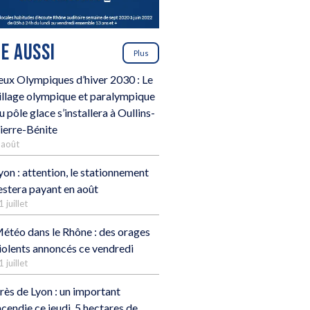
RE AUSSI
Plus
eux Olympiques d’hiver 2030 : Le
illage olympique et paralympique
u pôle glace s’installera à Oullins-
ierre-Bénite
 août
yon : attention, le stationnement
estera payant en août
1 juillet
étéo dans le Rhône : des orages
iolents annoncés ce vendredi
1 juillet
rès de Lyon : un important
ncendie ce jeudi, 5 hectares de