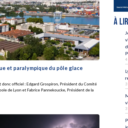
À LI
J
v
d
P
4
que et paralympique du pôle glace
L
r
 donc officiel : Edgard Grospiron, Président du Comité
3
pole de Lyon et Fabrice Pannekoucke, Président de la
M
v
3
P
i