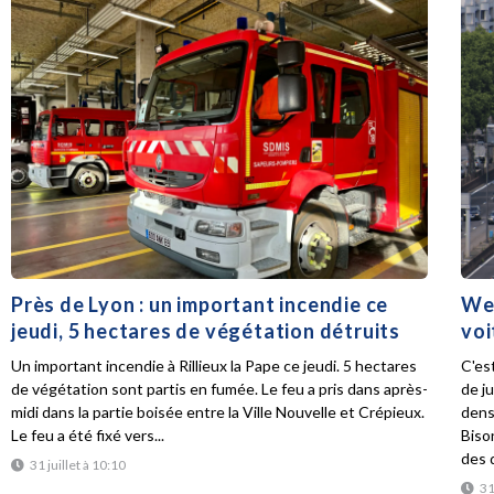
Près de Lyon : un important incendie ce
Wee
jeudi, 5 hectares de végétation détruits
voi
Un important incendie à Rillieux la Pape ce jeudi. 5 hectares
C'es
de végétation sont partis en fumée. Le feu a pris dans après-
de ju
midi dans la partie boisée entre la Ville Nouvelle et Crépieux.
dens
Le feu a été fixé vers...
Biso
des d
31 juillet à 10:10
31