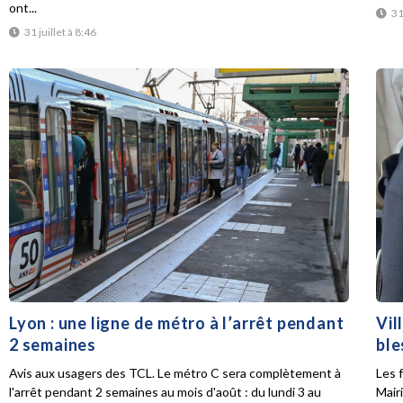
ont...
31
31 juillet à 8:46
Lyon : une ligne de métro à l’arrêt pendant
Vil
2 semaines
ble
Avis aux usagers des TCL. Le métro C sera complètement à
Les f
l'arrêt pendant 2 semaines au mois d'août : du lundi 3 au
Mair