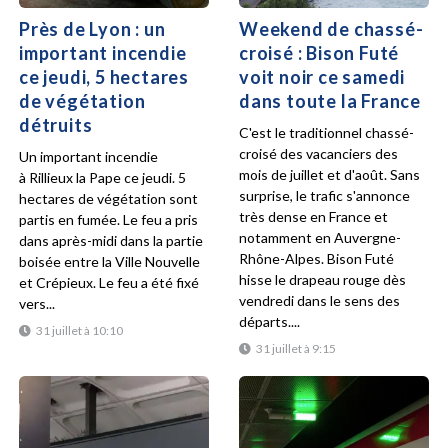
Près de Lyon : un
Weekend de chassé-
important incendie
croisé : Bison Futé
ce jeudi, 5 hectares
voit noir ce samedi
de végétation
dans toute la France
détruits
C'est le traditionnel chassé-
croisé des vacanciers des
Un important incendie
mois de juillet et d'août. Sans
à Rillieux la Pape ce jeudi. 5
surprise, le trafic s'annonce
hectares de végétation sont
très dense en France et
partis en fumée. Le feu a pris
notamment en Auvergne-
dans après-midi dans la partie
Rhône-Alpes. Bison Futé
boisée entre la Ville Nouvelle
hisse le drapeau rouge dès
et Crépieux. Le feu a été fixé
vendredi dans le sens des
vers...
départs....
31 juillet à 10:10
31 juillet à 9:15