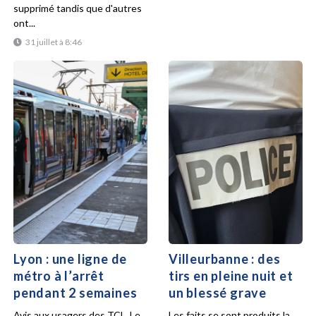
supprimé tandis que d'autres
ont...
31 juillet à 8:46
Lyon : une ligne de
Villeurbanne : des
métro à l’arrêt
tirs en pleine nuit et
pendant 2 semaines
un blessé grave
Avis aux usagers des TCL. Le
Les faits se sont produits la