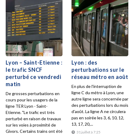
Lyon – Saint-Etienne :
Lyon : des
le trafic SNCF
perturbations sur le
perturbé ce vendredi
réseau métro en août
matin
En plus de l'interruption de
ligne C du métro à Lyon, une
De grosses perturbations en
autre ligne sera concernée par
cours pour les usagers de la
des perturbations lors du mois
ligne TER Lyon - Saint-
d'août. La ligne A ne circulera
Etienne. "Le trafic est très
pas en soirée les 3, 6, 10, 12,
perturbé en raison de travaux
13, 17, 20,...
sur les voies à proximité de
Givors. Certains trains ont été
31 juillet à 7:25