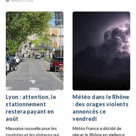
4 août à 11:02
Lyon : attention, le
Météo dans le Rhône
stationnement
: des orages violents
restera payant en
annoncés ce
août
vendredi
Mauvaise nouvelle pour les
Météo France a décidé de
touristes et les visiteurs qui
placer le Rhône en vigilance