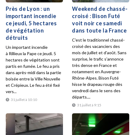
Près de Lyon : un
Weekend de chassé-
important incendie
croisé : Bison Futé
ce jeudi, 5 hectares
voit noir ce samedi
de végétation
dans toute la France
détruits
C'est le traditionnel chassé-
croisé des vacanciers des
Un important incendie
mois de juillet et d'août. Sans
à Rillieux la Pape ce jeudi. 5
surprise, le trafic s'annonce
hectares de végétation sont
très dense en France et
partis en fumée. Le feu a pris
notamment en Auvergne-
dans après-midi dans la partie
Rhône-Alpes. Bison Futé
boisée entre la Ville Nouvelle
hisse le drapeau rouge dès
et Crépieux. Le feu a été fixé
vendredi dans le sens des
vers...
départs....
31 juillet à 10:10
31 juillet à 9:15