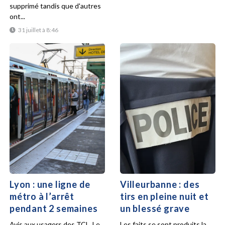
supprimé tandis que d'autres
ont...
31 juillet à 8:46
Lyon : une ligne de
Villeurbanne : des
métro à l’arrêt
tirs en pleine nuit et
pendant 2 semaines
un blessé grave
Avis aux usagers des TCL. Le
Les faits se sont produits la