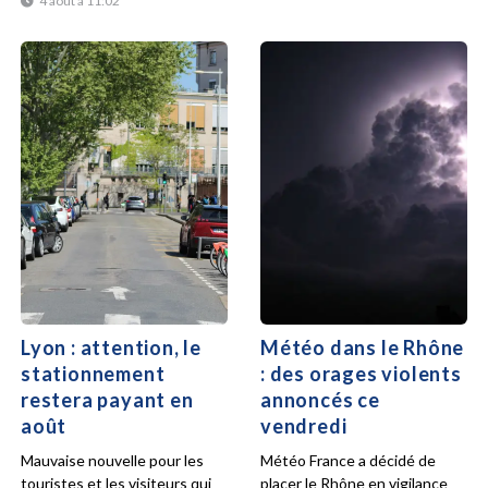
4 août à 11:02
Lyon : attention, le
Météo dans le Rhône
stationnement
: des orages violents
restera payant en
annoncés ce
août
vendredi
Mauvaise nouvelle pour les
Météo France a décidé de
touristes et les visiteurs qui
placer le Rhône en vigilance