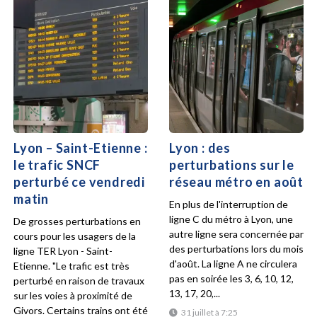
Lyon – Saint-Etienne :
Lyon : des
le trafic SNCF
perturbations sur le
perturbé ce vendredi
réseau métro en août
matin
En plus de l'interruption de
ligne C du métro à Lyon, une
De grosses perturbations en
autre ligne sera concernée par
cours pour les usagers de la
des perturbations lors du mois
ligne TER Lyon - Saint-
d'août. La ligne A ne circulera
Etienne. "Le trafic est très
pas en soirée les 3, 6, 10, 12,
perturbé en raison de travaux
13, 17, 20,...
sur les voies à proximité de
Givors. Certains trains ont été
31 juillet à 7:25