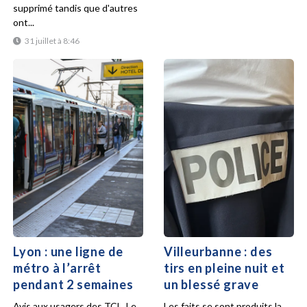
supprimé tandis que d'autres
ont...
31 juillet à 8:46
Lyon : une ligne de
Villeurbanne : des
métro à l’arrêt
tirs en pleine nuit et
pendant 2 semaines
un blessé grave
Avis aux usagers des TCL. Le
Les faits se sont produits la