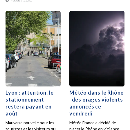
4 août à 11:02
Lyon : attention, le
Météo dans le Rhône
stationnement
: des orages violents
restera payant en
annoncés ce
août
vendredi
Mauvaise nouvelle pour les
Météo France a décidé de
touristes et les visiteurs qui
placer le Rhône en vigilance