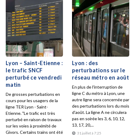
Lyon – Saint-Etienne :
Lyon : des
le trafic SNCF
perturbations sur le
perturbé ce vendredi
réseau métro en août
matin
En plus de l'interruption de
ligne C du métro à Lyon, une
De grosses perturbations en
autre ligne sera concernée par
cours pour les usagers de la
des perturbations lors du mois
ligne TER Lyon - Saint-
d'août. La ligne A ne circulera
Etienne. "Le trafic est très
pas en soirée les 3, 6, 10, 12,
perturbé en raison de travaux
13, 17, 20,...
sur les voies à proximité de
Givors. Certains trains ont été
31 juillet à 7:25