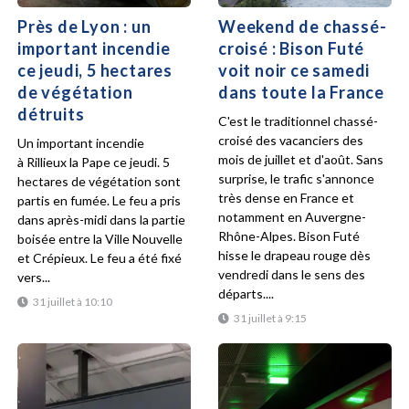
Près de Lyon : un
Weekend de chassé-
important incendie
croisé : Bison Futé
ce jeudi, 5 hectares
voit noir ce samedi
de végétation
dans toute la France
détruits
C'est le traditionnel chassé-
croisé des vacanciers des
Un important incendie
mois de juillet et d'août. Sans
à Rillieux la Pape ce jeudi. 5
surprise, le trafic s'annonce
hectares de végétation sont
très dense en France et
partis en fumée. Le feu a pris
notamment en Auvergne-
dans après-midi dans la partie
Rhône-Alpes. Bison Futé
boisée entre la Ville Nouvelle
hisse le drapeau rouge dès
et Crépieux. Le feu a été fixé
vendredi dans le sens des
vers...
départs....
31 juillet à 10:10
31 juillet à 9:15