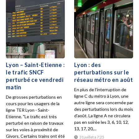
Lyon – Saint-Etienne :
Lyon : des
le trafic SNCF
perturbations sur le
perturbé ce vendredi
réseau métro en août
matin
En plus de l'interruption de
ligne C du métro à Lyon, une
De grosses perturbations en
autre ligne sera concernée par
cours pour les usagers de la
des perturbations lors du mois
ligne TER Lyon - Saint-
d'août. La ligne A ne circulera
Etienne. "Le trafic est très
pas en soirée les 3, 6, 10, 12,
perturbé en raison de travaux
13, 17, 20,...
sur les voies à proximité de
Givors. Certains trains ont été
31 juillet à 7:25