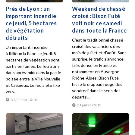
Près de Lyon : un
Weekend de chassé-
important incendie
croisé : Bison Futé
ce jeudi, 5 hectares
voit noir ce samedi
de végétation
dans toute la France
détruits
C'est le traditionnel chassé-
croisé des vacanciers des
Un important incendie
mois de juillet et d'août. Sans
à Rillieux la Pape ce jeudi. 5
surprise, le trafic s'annonce
hectares de végétation sont
très dense en France et
partis en fumée. Le feu a pris
notamment en Auvergne-
dans après-midi dans la partie
Rhône-Alpes. Bison Futé
boisée entre la Ville Nouvelle
hisse le drapeau rouge dès
et Crépieux. Le feu a été fixé
vendredi dans le sens des
vers...
départs....
31 juillet à 10:10
31 juillet à 9:15