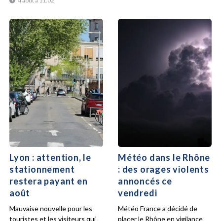
4 août à 11:02
Lyon : attention, le
Météo dans le Rhône
stationnement
: des orages violents
restera payant en
annoncés ce
août
vendredi
Mauvaise nouvelle pour les
Météo France a décidé de
touristes et les visiteurs qui
placer le Rhône en vigilance