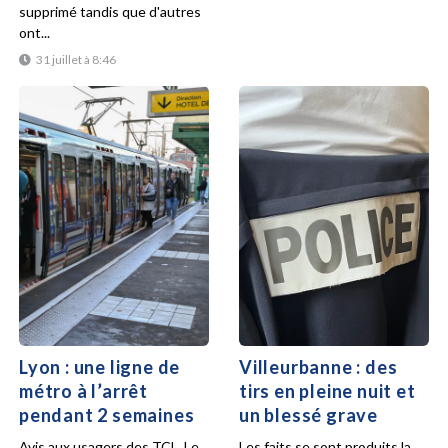
supprimé tandis que d'autres
ont...
31 juillet à 8:46
Lyon : une ligne de
Villeurbanne : des
métro à l’arrêt
tirs en pleine nuit et
pendant 2 semaines
un blessé grave
Avis aux usagers des TCL. Le
Les faits se sont produits la