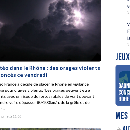
v
3
W
F
l
3
JEUX
éo dans le Rhône : des orages violents
oncés ce vendredi
o France a décidé de placer le Rhône en vigilance
Gagn
ge pour orages violents. "Les orages peuvent être
conc
ents avec un risque de fortes rafales de vent pouvant
Bohe
indre voire dépasser 80-100km/h, de la grêle et de
s...
MES 
 juillet à 11:05
AU