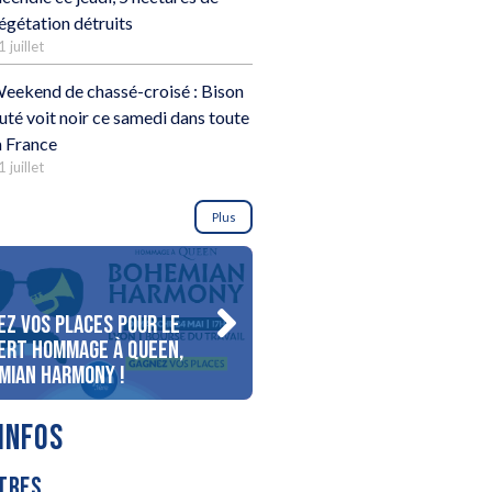
égétation détruits
1 juillet
eekend de chassé-croisé : Bison
uté voit noir ce samedi dans toute
a France
1 juillet
Plus
ez vos places pour le
Gagnez votre séjour pour 
ert Hommage à Queen,
personnes au bord du lac
mian Harmony !
d’Annecy !
INFOS
TRES