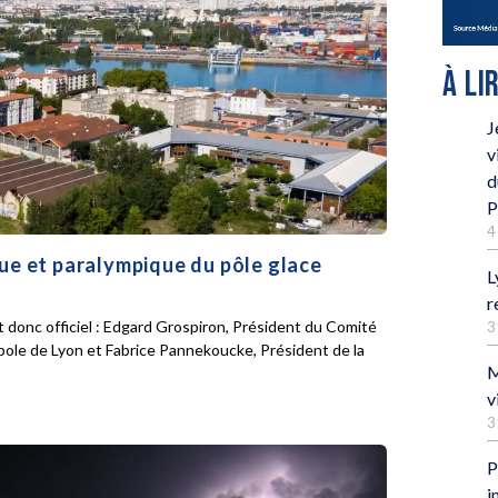
À LI
J
v
d
P
4
que et paralympique du pôle glace
L
r
 donc officiel : Edgard Grospiron, Président du Comité
3
pole de Lyon et Fabrice Pannekoucke, Président de la
M
v
3
P
i