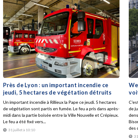
Près de Lyon : un important incendie ce
Wee
jeudi, 5 hectares de végétation détruits
voi
Un important incendie à Rillieux la Pape ce jeudi. 5 hectares
C'es
de végétation sont partis en fumée. Le feu a pris dans après-
de ju
midi dans la partie boisée entre la Ville Nouvelle et Crépieux.
dens
Le feu a été fixé vers...
Biso
des d
31 juillet à 10:10
31