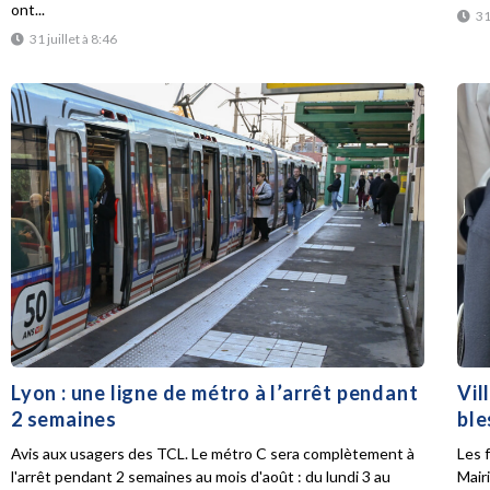
ont...
31
31 juillet à 8:46
Lyon : une ligne de métro à l’arrêt pendant
Vil
2 semaines
ble
Avis aux usagers des TCL. Le métro C sera complètement à
Les f
l'arrêt pendant 2 semaines au mois d'août : du lundi 3 au
Mair