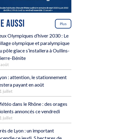
RE AUSSI
Plus
eux Olympiques d’hiver 2030 : Le
illage olympique et paralympique
u pôle glace s’installera à Oullins-
ierre-Bénite
 août
yon : attention, le stationnement
estera payant en août
1 juillet
étéo dans le Rhône : des orages
iolents annoncés ce vendredi
1 juillet
rès de Lyon : un important
ncendie ce jeudi, 5 hectares de