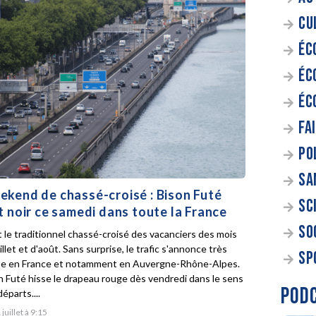
CU
ÉC
ÉC
ÉC
FA
PO
SA
kend de chassé-croisé : Bison Futé
SC
t noir ce samedi dans toute la France
SO
t le traditionnel chassé-croisé des vacanciers des mois
illet et d'août. Sans surprise, le trafic s'annonce très
SP
e en France et notamment en Auvergne-Rhône-Alpes.
n Futé hisse le drapeau rouge dès vendredi dans le sens
POD
éparts....
 juillet à 9:15