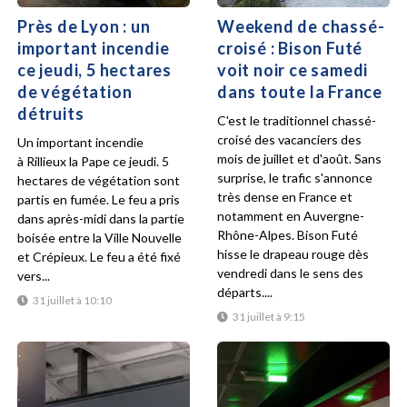
Près de Lyon : un
Weekend de chassé-
important incendie
croisé : Bison Futé
ce jeudi, 5 hectares
voit noir ce samedi
de végétation
dans toute la France
détruits
C'est le traditionnel chassé-
croisé des vacanciers des
Un important incendie
mois de juillet et d'août. Sans
à Rillieux la Pape ce jeudi. 5
surprise, le trafic s'annonce
hectares de végétation sont
très dense en France et
partis en fumée. Le feu a pris
notamment en Auvergne-
dans après-midi dans la partie
Rhône-Alpes. Bison Futé
boisée entre la Ville Nouvelle
hisse le drapeau rouge dès
et Crépieux. Le feu a été fixé
vendredi dans le sens des
vers...
départs....
31 juillet à 10:10
31 juillet à 9:15