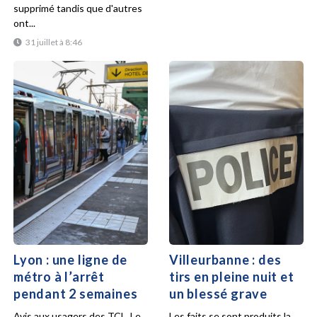
supprimé tandis que d'autres
ont...
31 juillet à 8:46
Lyon : une ligne de
Villeurbanne : des
métro à l’arrêt
tirs en pleine nuit et
pendant 2 semaines
un blessé grave
Avis aux usagers des TCL. Le
Les faits se sont produits la