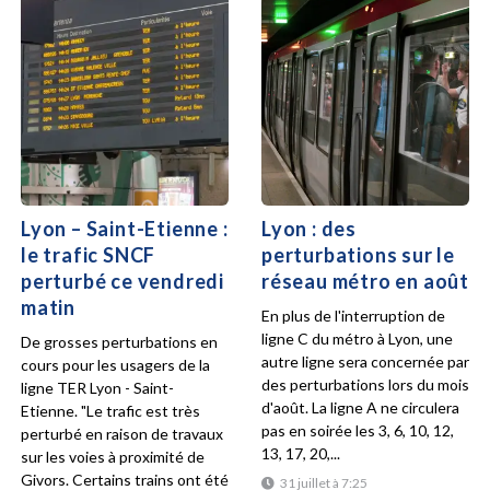
Lyon – Saint-Etienne :
Lyon : des
le trafic SNCF
perturbations sur le
perturbé ce vendredi
réseau métro en août
matin
En plus de l'interruption de
ligne C du métro à Lyon, une
De grosses perturbations en
autre ligne sera concernée par
cours pour les usagers de la
des perturbations lors du mois
ligne TER Lyon - Saint-
d'août. La ligne A ne circulera
Etienne. "Le trafic est très
pas en soirée les 3, 6, 10, 12,
perturbé en raison de travaux
13, 17, 20,...
sur les voies à proximité de
Givors. Certains trains ont été
31 juillet à 7:25