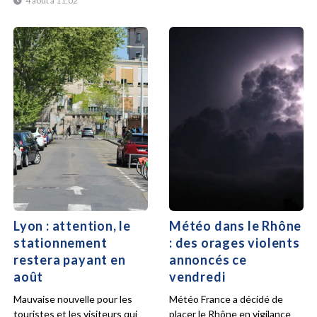
4 août à 11:02
Lyon : attention, le
Météo dans le Rhône
stationnement
: des orages violents
restera payant en
annoncés ce
août
vendredi
Mauvaise nouvelle pour les
Météo France a décidé de
touristes et les visiteurs qui
placer le Rhône en vigilance