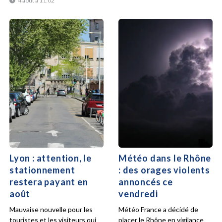
4 août à 11:02
Lyon : attention, le
Météo dans le Rhône
stationnement
: des orages violents
restera payant en
annoncés ce
août
vendredi
Mauvaise nouvelle pour les
Météo France a décidé de
touristes et les visiteurs qui
placer le Rhône en vigilance