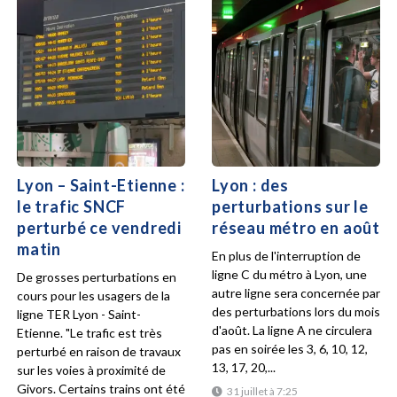
Lyon – Saint-Etienne :
Lyon : des
le trafic SNCF
perturbations sur le
perturbé ce vendredi
réseau métro en août
matin
En plus de l'interruption de
ligne C du métro à Lyon, une
De grosses perturbations en
autre ligne sera concernée par
cours pour les usagers de la
des perturbations lors du mois
ligne TER Lyon - Saint-
d'août. La ligne A ne circulera
Etienne. "Le trafic est très
pas en soirée les 3, 6, 10, 12,
perturbé en raison de travaux
13, 17, 20,...
sur les voies à proximité de
Givors. Certains trains ont été
31 juillet à 7:25