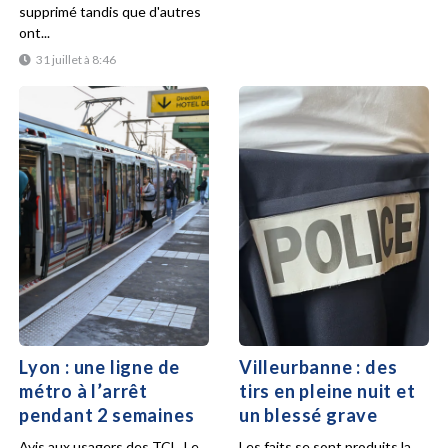
supprimé tandis que d'autres
ont...
31 juillet à 8:46
Lyon : une ligne de
Villeurbanne : des
métro à l’arrêt
tirs en pleine nuit et
pendant 2 semaines
un blessé grave
Avis aux usagers des TCL. Le
Les faits se sont produits la