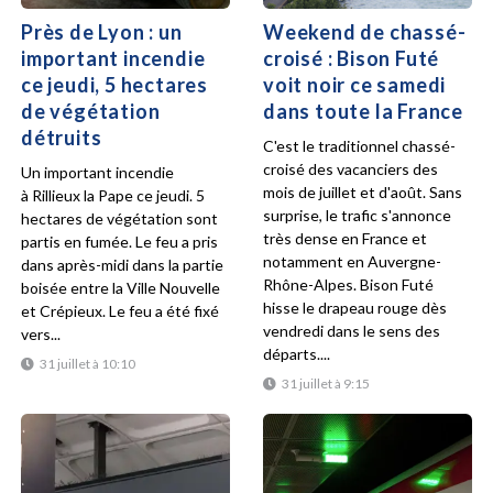
Près de Lyon : un
Weekend de chassé-
important incendie
croisé : Bison Futé
ce jeudi, 5 hectares
voit noir ce samedi
de végétation
dans toute la France
détruits
C'est le traditionnel chassé-
croisé des vacanciers des
Un important incendie
mois de juillet et d'août. Sans
à Rillieux la Pape ce jeudi. 5
surprise, le trafic s'annonce
hectares de végétation sont
très dense en France et
partis en fumée. Le feu a pris
notamment en Auvergne-
dans après-midi dans la partie
Rhône-Alpes. Bison Futé
boisée entre la Ville Nouvelle
hisse le drapeau rouge dès
et Crépieux. Le feu a été fixé
vendredi dans le sens des
vers...
départs....
31 juillet à 10:10
31 juillet à 9:15