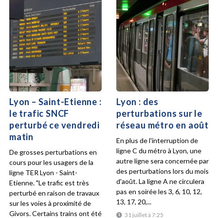
Lyon – Saint-Etienne :
Lyon : des
le trafic SNCF
perturbations sur le
perturbé ce vendredi
réseau métro en août
matin
En plus de l'interruption de
ligne C du métro à Lyon, une
De grosses perturbations en
autre ligne sera concernée par
cours pour les usagers de la
des perturbations lors du mois
ligne TER Lyon - Saint-
d'août. La ligne A ne circulera
Etienne. "Le trafic est très
pas en soirée les 3, 6, 10, 12,
perturbé en raison de travaux
13, 17, 20,...
sur les voies à proximité de
Givors. Certains trains ont été
31 juillet à 7:25