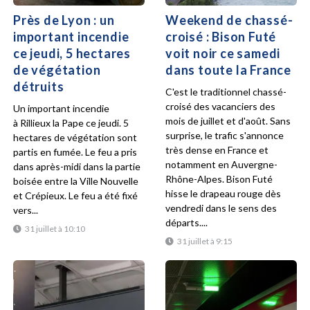
Près de Lyon : un
Weekend de chassé-
important incendie
croisé : Bison Futé
ce jeudi, 5 hectares
voit noir ce samedi
de végétation
dans toute la France
détruits
C'est le traditionnel chassé-
croisé des vacanciers des
Un important incendie
mois de juillet et d'août. Sans
à Rillieux la Pape ce jeudi. 5
surprise, le trafic s'annonce
hectares de végétation sont
très dense en France et
partis en fumée. Le feu a pris
notamment en Auvergne-
dans après-midi dans la partie
Rhône-Alpes. Bison Futé
boisée entre la Ville Nouvelle
hisse le drapeau rouge dès
et Crépieux. Le feu a été fixé
vendredi dans le sens des
vers...
départs....
31 juillet à 10:10
31 juillet à 9:15