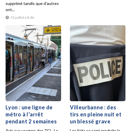
supprimé tandis que d'autres
ont...
31 juillet à 8:46
Lyon : une ligne de
Villeurbanne : des
métro à l’arrêt
tirs en pleine nuit et
pendant 2 semaines
un blessé grave
Avis aux usagers des TCL. Le
Les faits se sont produits la