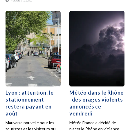
4 août à 11:02
Lyon : attention, le
Météo dans le Rhône
stationnement
: des orages violents
restera payant en
annoncés ce
août
vendredi
Mauvaise nouvelle pour les
Météo France a décidé de
touristes et les visiteurs qui
placer le Rhône en vigilance