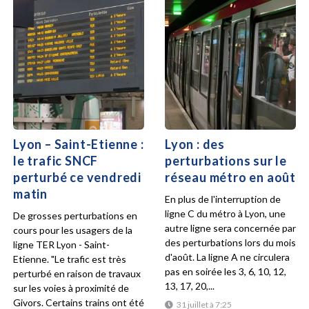
Lyon – Saint-Etienne :
Lyon : des
le trafic SNCF
perturbations sur le
perturbé ce vendredi
réseau métro en août
matin
En plus de l'interruption de
ligne C du métro à Lyon, une
De grosses perturbations en
autre ligne sera concernée par
cours pour les usagers de la
des perturbations lors du mois
ligne TER Lyon - Saint-
d'août. La ligne A ne circulera
Etienne. "Le trafic est très
pas en soirée les 3, 6, 10, 12,
perturbé en raison de travaux
13, 17, 20,...
sur les voies à proximité de
Givors. Certains trains ont été
31 juillet à 7:25