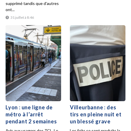
supprimé tandis que d'autres
ont...
31 juillet à 8:46
Lyon : une ligne de
Villeurbanne : des
métro à l’arrêt
tirs en pleine nuit et
pendant 2 semaines
un blessé grave
Avis aux usagers des TCL. Le
Les faits se sont produits la