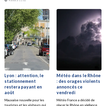
4 août à 11:02
Lyon : attention, le
Météo dans le Rhône
stationnement
: des orages violents
restera payant en
annoncés ce
août
vendredi
Mauvaise nouvelle pour les
Météo France a décidé de
touristes et les visiteurs qui
placer le Rhône en vigilance