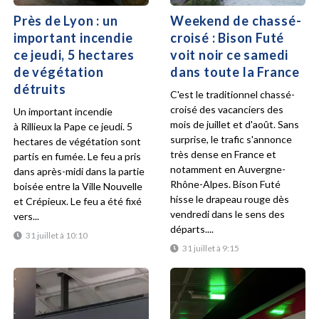
Près de Lyon : un
Weekend de chassé-
important incendie
croisé : Bison Futé
ce jeudi, 5 hectares
voit noir ce samedi
de végétation
dans toute la France
détruits
C'est le traditionnel chassé-
croisé des vacanciers des
Un important incendie
mois de juillet et d'août. Sans
à Rillieux la Pape ce jeudi. 5
surprise, le trafic s'annonce
hectares de végétation sont
très dense en France et
partis en fumée. Le feu a pris
notamment en Auvergne-
dans après-midi dans la partie
Rhône-Alpes. Bison Futé
boisée entre la Ville Nouvelle
hisse le drapeau rouge dès
et Crépieux. Le feu a été fixé
vendredi dans le sens des
vers...
départs....
31 juillet à 10:10
31 juillet à 9:15