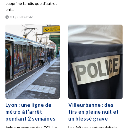
supprimé tandis que d'autres
ont...
31 juillet à 8:46
Lyon : une ligne de
Villeurbanne : des
métro à l’arrêt
tirs en pleine nuit et
pendant 2 semaines
un blessé grave
Avis aux usagers des TCL. Le
Les faits se sont produits la