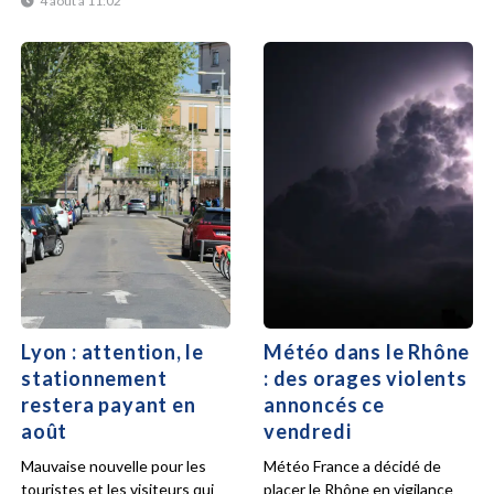
4 août à 11:02
Lyon : attention, le
Météo dans le Rhône
stationnement
: des orages violents
restera payant en
annoncés ce
août
vendredi
Mauvaise nouvelle pour les
Météo France a décidé de
touristes et les visiteurs qui
placer le Rhône en vigilance