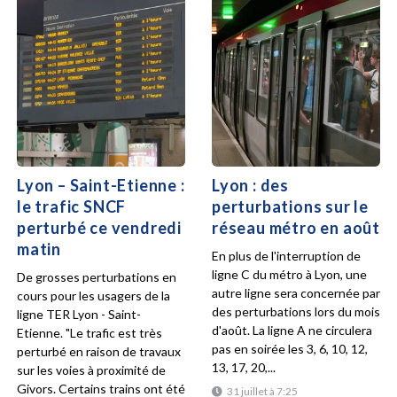
Lyon – Saint-Etienne :
Lyon : des
le trafic SNCF
perturbations sur le
perturbé ce vendredi
réseau métro en août
matin
En plus de l'interruption de
ligne C du métro à Lyon, une
De grosses perturbations en
autre ligne sera concernée par
cours pour les usagers de la
des perturbations lors du mois
ligne TER Lyon - Saint-
d'août. La ligne A ne circulera
Etienne. "Le trafic est très
pas en soirée les 3, 6, 10, 12,
perturbé en raison de travaux
13, 17, 20,...
sur les voies à proximité de
Givors. Certains trains ont été
31 juillet à 7:25