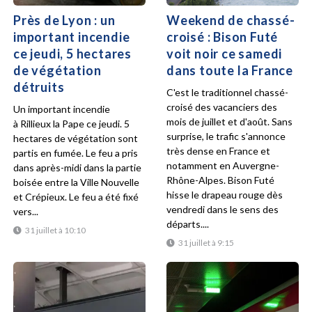
Près de Lyon : un
Weekend de chassé-
important incendie
croisé : Bison Futé
ce jeudi, 5 hectares
voit noir ce samedi
de végétation
dans toute la France
détruits
C'est le traditionnel chassé-
croisé des vacanciers des
Un important incendie
mois de juillet et d'août. Sans
à Rillieux la Pape ce jeudi. 5
surprise, le trafic s'annonce
hectares de végétation sont
très dense en France et
partis en fumée. Le feu a pris
notamment en Auvergne-
dans après-midi dans la partie
Rhône-Alpes. Bison Futé
boisée entre la Ville Nouvelle
hisse le drapeau rouge dès
et Crépieux. Le feu a été fixé
vendredi dans le sens des
vers...
départs....
31 juillet à 10:10
31 juillet à 9:15