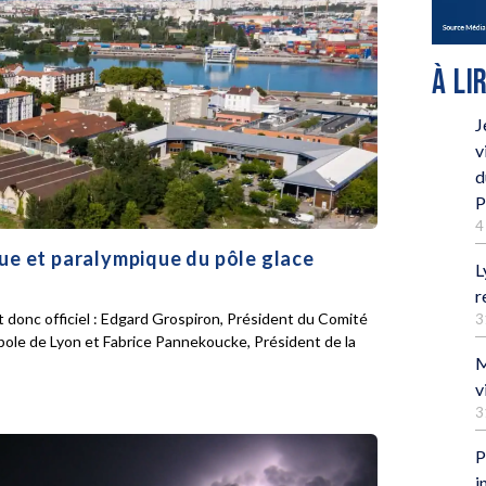
À LI
J
v
d
P
4
que et paralympique du pôle glace
L
r
 donc officiel : Edgard Grospiron, Président du Comité
3
pole de Lyon et Fabrice Pannekoucke, Président de la
M
v
3
P
i