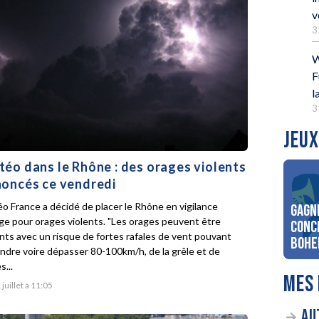
v
3
W
F
l
3
JEUX
éo dans le Rhône : des orages violents
oncés ce vendredi
o France a décidé de placer le Rhône en vigilance
Gagn
ge pour orages violents. "Les orages peuvent être
conc
ents avec un risque de fortes rafales de vent pouvant
Bohe
indre voire dépasser 80-100km/h, de la grêle et de
s...
MES 
 juillet à 11:05
AU