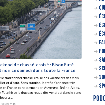
CU
ÉC
ÉC
ÉC
FA
PO
SA
kend de chassé-croisé : Bison Futé
SC
t noir ce samedi dans toute la France
SO
t le traditionnel chassé-croisé des vacanciers des mois
illet et d'août. Sans surprise, le trafic s'annonce très
SP
e en France et notamment en Auvergne-Rhône-Alpes.
n Futé hisse le drapeau rouge dès vendredi dans le sens
POD
éparts....
 juillet à 9:15