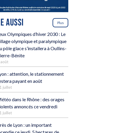
RE AUSSI
Plus
eux Olympiques d’hiver 2030 : Le
illage olympique et paralympique
u pôle glace s’installera à Oullins-
ierre-Bénite
 août
yon : attention, le stationnement
estera payant en août
1 juillet
étéo dans le Rhône : des orages
iolents annoncés ce vendredi
1 juillet
rès de Lyon : un important
ncendie ce jeudi, 5 hectares de