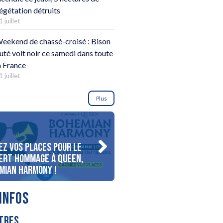
égétation détruits
1 juillet
eekend de chassé-croisé : Bison
uté voit noir ce samedi dans toute
a France
1 juillet
Plus
ez vos places pour le
Gagnez votre séjour pour 
ert Hommage à Queen,
personnes au bord du lac
mian Harmony !
d’Annecy !
INFOS
TRES