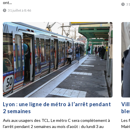
ont...
31
31 juillet à 8:46
Lyon : une ligne de métro à l’arrêt pendant
Vil
2 semaines
ble
Avis aux usagers des TCL. Le métro C sera complètement à
Les f
l'arrêt pendant 2 semaines au mois d'août : du lundi 3 au
Mair