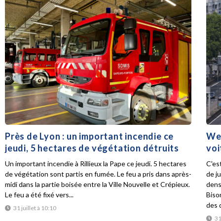
Près de Lyon : un important incendie ce
Wee
jeudi, 5 hectares de végétation détruits
voi
Un important incendie à Rillieux la Pape ce jeudi. 5 hectares
C'es
de végétation sont partis en fumée. Le feu a pris dans après-
de ju
midi dans la partie boisée entre la Ville Nouvelle et Crépieux.
dens
Le feu a été fixé vers...
Biso
des d
31 juillet à 10:10
31