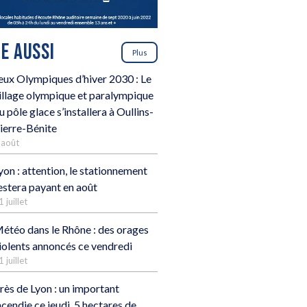
RE AUSSI
Plus
eux Olympiques d’hiver 2030 : Le
illage olympique et paralympique
u pôle glace s’installera à Oullins-
ierre-Bénite
 août
yon : attention, le stationnement
estera payant en août
1 juillet
étéo dans le Rhône : des orages
iolents annoncés ce vendredi
1 juillet
rès de Lyon : un important
ncendie ce jeudi, 5 hectares de