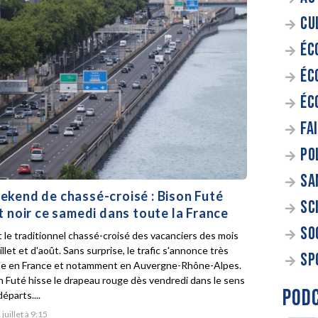
CU
ÉC
ÉC
ÉC
FA
PO
SA
kend de chassé-croisé : Bison Futé
SC
t noir ce samedi dans toute la France
SO
t le traditionnel chassé-croisé des vacanciers des mois
illet et d'août. Sans surprise, le trafic s'annonce très
SP
e en France et notamment en Auvergne-Rhône-Alpes.
n Futé hisse le drapeau rouge dès vendredi dans le sens
POD
éparts....
 juillet à 9:15