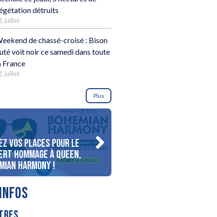
égétation détruits
1 juillet
eekend de chassé-croisé : Bison
uté voit noir ce samedi dans toute
a France
1 juillet
Plus
ez vos places pour le
Gagnez votre séjour pour 
ert Hommage à Queen,
personnes au bord du lac
mian Harmony !
d’Annecy !
INFOS
TRES