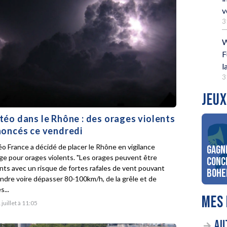
v
3
W
F
l
3
JEUX
éo dans le Rhône : des orages violents
oncés ce vendredi
o France a décidé de placer le Rhône en vigilance
Gagn
ge pour orages violents. "Les orages peuvent être
conc
ents avec un risque de fortes rafales de vent pouvant
Bohe
indre voire dépasser 80-100km/h, de la grêle et de
s...
MES 
 juillet à 11:05
AU