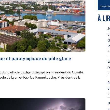
À LI
J
v
d
P
4
que et paralympique du pôle glace
L
r
 donc officiel : Edgard Grospiron, Président du Comité
3
pole de Lyon et Fabrice Pannekoucke, Président de la
M
v
3
P
i