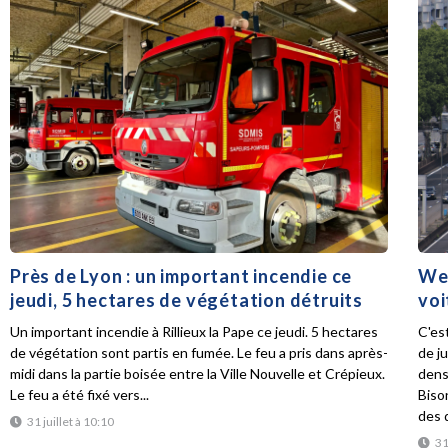
Près de Lyon : un important incendie ce
Wee
jeudi, 5 hectares de végétation détruits
voi
Un important incendie à Rillieux la Pape ce jeudi. 5 hectares
C'es
de végétation sont partis en fumée. Le feu a pris dans après-
de ju
midi dans la partie boisée entre la Ville Nouvelle et Crépieux.
dens
Le feu a été fixé vers...
Biso
des d
31 juillet à 10:10
31