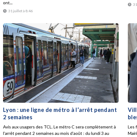
ont...
31
31 juillet à 8:46
Lyon : une ligne de métro à l’arrêt pendant
Vil
2 semaines
ble
Avis aux usagers des TCL. Le métro C sera complètement à
Les f
l'arrêt pendant 2 semaines au mois d'août : du lundi 3 au
Mair