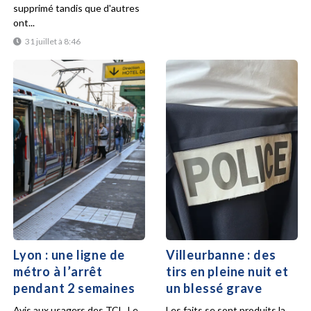
supprimé tandis que d'autres
ont...
31 juillet à 8:46
Lyon : une ligne de
Villeurbanne : des
métro à l’arrêt
tirs en pleine nuit et
pendant 2 semaines
un blessé grave
Avis aux usagers des TCL. Le
Les faits se sont produits la