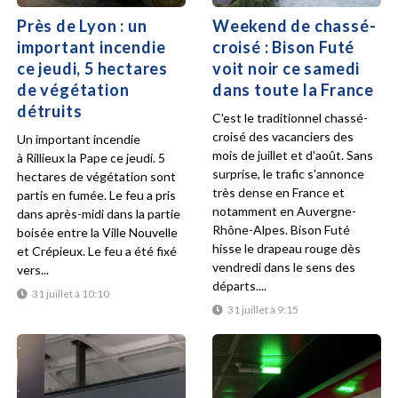
Près de Lyon : un
Weekend de chassé-
important incendie
croisé : Bison Futé
ce jeudi, 5 hectares
voit noir ce samedi
de végétation
dans toute la France
détruits
C'est le traditionnel chassé-
croisé des vacanciers des
Un important incendie
mois de juillet et d'août. Sans
à Rillieux la Pape ce jeudi. 5
surprise, le trafic s'annonce
hectares de végétation sont
très dense en France et
partis en fumée. Le feu a pris
notamment en Auvergne-
dans après-midi dans la partie
Rhône-Alpes. Bison Futé
boisée entre la Ville Nouvelle
hisse le drapeau rouge dès
et Crépieux. Le feu a été fixé
vendredi dans le sens des
vers...
départs....
31 juillet à 10:10
31 juillet à 9:15