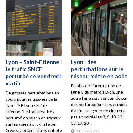
Lyon – Saint-Etienne :
Lyon : des
le trafic SNCF
perturbations sur le
perturbé ce vendredi
réseau métro en août
matin
En plus de l'interruption de
ligne C du métro à Lyon, une
De grosses perturbations en
autre ligne sera concernée par
cours pour les usagers de la
des perturbations lors du mois
ligne TER Lyon - Saint-
d'août. La ligne A ne circulera
Etienne. "Le trafic est très
pas en soirée les 3, 6, 10, 12,
perturbé en raison de travaux
13, 17, 20,...
sur les voies à proximité de
Givors. Certains trains ont été
31 juillet à 7:25