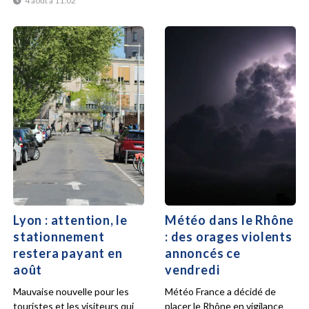
4 août à 11:02
Lyon : attention, le
Météo dans le Rhône
stationnement
: des orages violents
restera payant en
annoncés ce
août
vendredi
Mauvaise nouvelle pour les
Météo France a décidé de
touristes et les visiteurs qui
placer le Rhône en vigilance