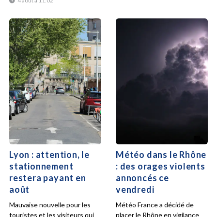
4 août à 11:02
Lyon : attention, le
Météo dans le Rhône
stationnement
: des orages violents
restera payant en
annoncés ce
août
vendredi
Mauvaise nouvelle pour les
Météo France a décidé de
touristes et les visiteurs qui
placer le Rhône en vigilance