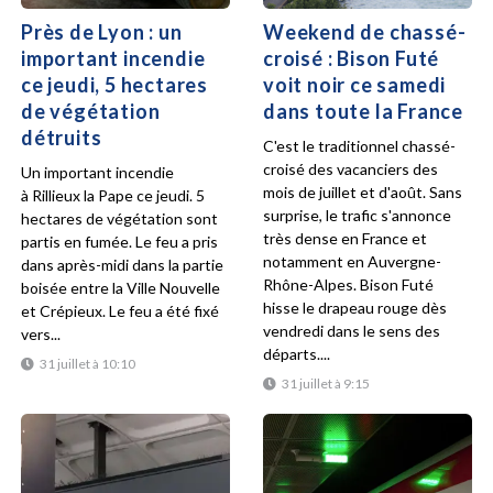
Près de Lyon : un
Weekend de chassé-
important incendie
croisé : Bison Futé
ce jeudi, 5 hectares
voit noir ce samedi
de végétation
dans toute la France
détruits
C'est le traditionnel chassé-
croisé des vacanciers des
Un important incendie
mois de juillet et d'août. Sans
à Rillieux la Pape ce jeudi. 5
surprise, le trafic s'annonce
hectares de végétation sont
très dense en France et
partis en fumée. Le feu a pris
notamment en Auvergne-
dans après-midi dans la partie
Rhône-Alpes. Bison Futé
boisée entre la Ville Nouvelle
hisse le drapeau rouge dès
et Crépieux. Le feu a été fixé
vendredi dans le sens des
vers...
départs....
31 juillet à 10:10
31 juillet à 9:15