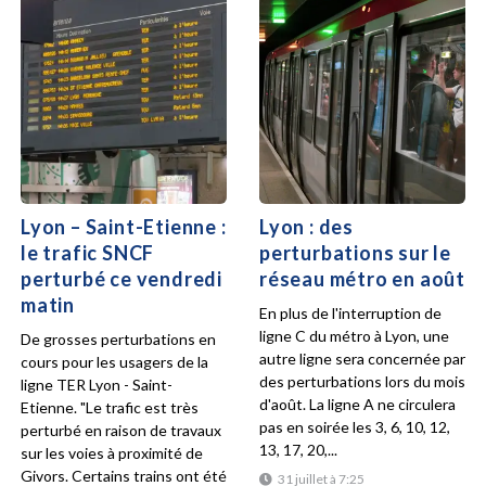
Lyon – Saint-Etienne :
Lyon : des
le trafic SNCF
perturbations sur le
perturbé ce vendredi
réseau métro en août
matin
En plus de l'interruption de
ligne C du métro à Lyon, une
De grosses perturbations en
autre ligne sera concernée par
cours pour les usagers de la
des perturbations lors du mois
ligne TER Lyon - Saint-
d'août. La ligne A ne circulera
Etienne. "Le trafic est très
pas en soirée les 3, 6, 10, 12,
perturbé en raison de travaux
13, 17, 20,...
sur les voies à proximité de
Givors. Certains trains ont été
31 juillet à 7:25