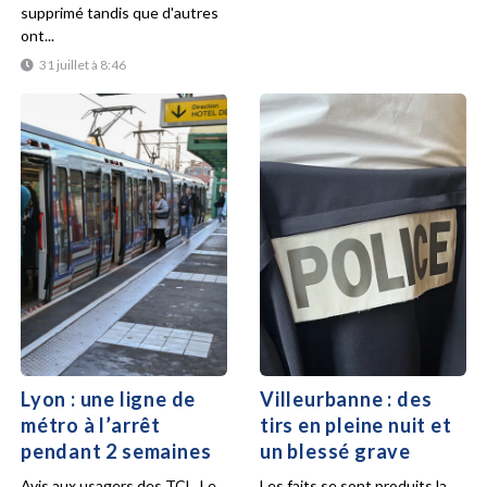
supprimé tandis que d'autres
ont...
31 juillet à 8:46
Lyon : une ligne de
Villeurbanne : des
métro à l’arrêt
tirs en pleine nuit et
pendant 2 semaines
un blessé grave
Avis aux usagers des TCL. Le
Les faits se sont produits la