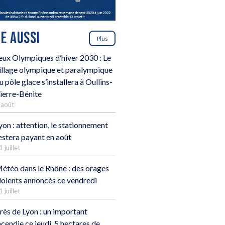
RE AUSSI
Plus
eux Olympiques d’hiver 2030 : Le
illage olympique et paralympique
u pôle glace s’installera à Oullins-
ierre-Bénite
 août
yon : attention, le stationnement
estera payant en août
1 juillet
étéo dans le Rhône : des orages
iolents annoncés ce vendredi
1 juillet
rès de Lyon : un important
ncendie ce jeudi, 5 hectares de