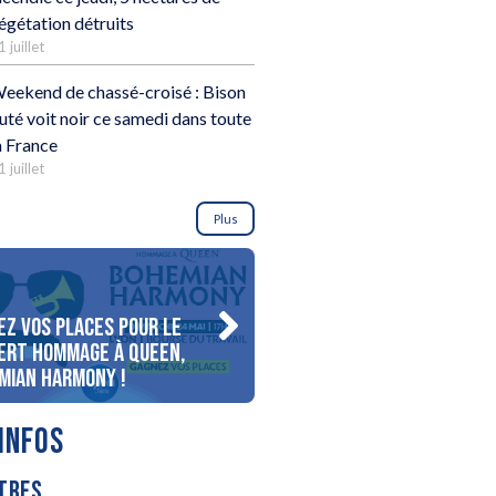
égétation détruits
1 juillet
eekend de chassé-croisé : Bison
uté voit noir ce samedi dans toute
a France
1 juillet
Plus
ez vos places pour le
Gagnez votre séjour pour 
ert Hommage à Queen,
personnes au bord du lac
mian Harmony !
d’Annecy !
INFOS
TRES