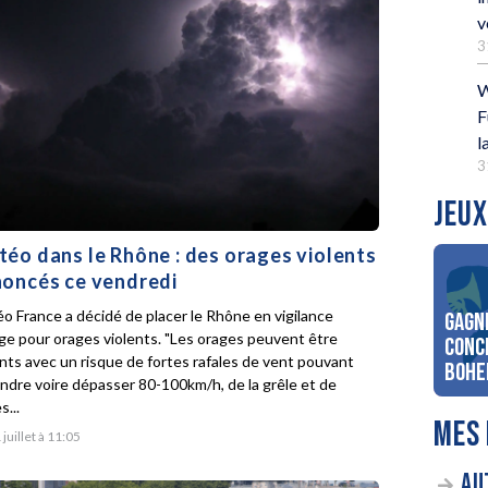
v
3
W
F
l
3
JEUX
éo dans le Rhône : des orages violents
oncés ce vendredi
o France a décidé de placer le Rhône en vigilance
Gagn
ge pour orages violents. "Les orages peuvent être
conc
ents avec un risque de fortes rafales de vent pouvant
Bohe
indre voire dépasser 80-100km/h, de la grêle et de
s...
MES 
 juillet à 11:05
AU