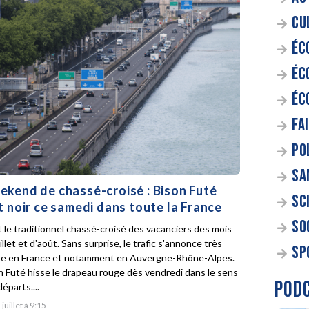
CU
ÉC
ÉC
ÉC
FA
PO
SA
kend de chassé-croisé : Bison Futé
SC
t noir ce samedi dans toute la France
SO
t le traditionnel chassé-croisé des vacanciers des mois
illet et d'août. Sans surprise, le trafic s'annonce très
SP
e en France et notamment en Auvergne-Rhône-Alpes.
n Futé hisse le drapeau rouge dès vendredi dans le sens
POD
éparts....
 juillet à 9:15