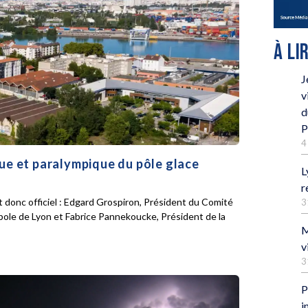
À LI
J
v
d
P
4
que et paralympique du pôle glace
L
r
 donc officiel : Edgard Grospiron, Président du Comité
3
pole de Lyon et Fabrice Pannekoucke, Président de la
M
v
3
P
i