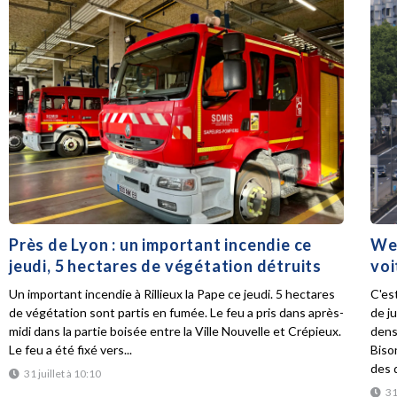
Près de Lyon : un important incendie ce
Wee
jeudi, 5 hectares de végétation détruits
voi
Un important incendie à Rillieux la Pape ce jeudi. 5 hectares
C'es
de végétation sont partis en fumée. Le feu a pris dans après-
de ju
midi dans la partie boisée entre la Ville Nouvelle et Crépieux.
dens
Le feu a été fixé vers...
Biso
des d
31 juillet à 10:10
31