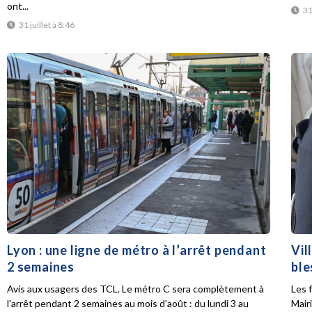
ont...
31
31 juillet à 8:46
Lyon : une ligne de métro à l’arrêt pendant
Vil
2 semaines
ble
Avis aux usagers des TCL. Le métro C sera complètement à
Les f
l'arrêt pendant 2 semaines au mois d'août : du lundi 3 au
Mair