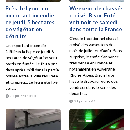
Près de Lyon : un
Weekend de chassé-
important incendie
croisé : Bison Futé
ce jeudi, 5 hectares
voit noir ce samedi
de végétation
dans toute la France
détruits
C'est le traditionnel chassé-
croisé des vacanciers des
Un important incendie
mois de juillet et d'août. Sans
à Rillieux la Pape ce jeudi. 5
surprise, le trafic s'annonce
hectares de végétation sont
très dense en France et
partis en fumée. Le feu a pris
notamment en Auvergne-
dans après-midi dans la partie
Rhône-Alpes. Bison Futé
boisée entre la Ville Nouvelle
hisse le drapeau rouge dès
et Crépieux. Le feu a été fixé
vendredi dans le sens des
vers...
départs....
31 juillet à 10:10
31 juillet à 9:15