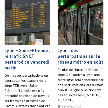
Lyon – Saint-Etienne :
Lyon : des
le trafic SNCF
perturbations sur le
perturbé ce vendredi
réseau métro en août
matin
En plus de l'interruption de
ligne C du métro à Lyon, une
De grosses perturbations en
autre ligne sera concernée par
cours pour les usagers de la
des perturbations lors du mois
ligne TER Lyon - Saint-
d'août. La ligne A ne circulera
Etienne. "Le trafic est très
pas en soirée les 3, 6, 10, 12,
perturbé en raison de travaux
13, 17, 20,...
sur les voies à proximité de
Givors. Certains trains ont été
31 juillet à 7:25