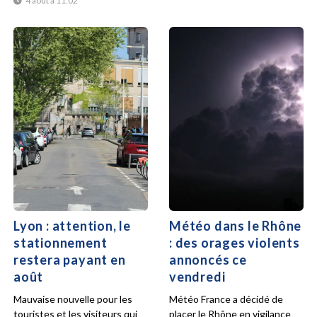
4 août à 11:02
Lyon : attention, le
Météo dans le Rhône
stationnement
: des orages violents
restera payant en
annoncés ce
août
vendredi
Mauvaise nouvelle pour les
Météo France a décidé de
touristes et les visiteurs qui
placer le Rhône en vigilance