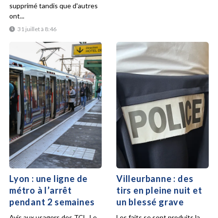
supprimé tandis que d'autres
ont...
31 juillet à 8:46
Lyon : une ligne de
Villeurbanne : des
métro à l’arrêt
tirs en pleine nuit et
pendant 2 semaines
un blessé grave
Avis aux usagers des TCL. Le
Les faits se sont produits la