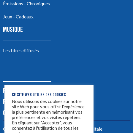
Émissions - Chroniques
Jeux - Cadeaux
MUSIQUE
Les titres diffusés
PODCASTS
CE SITE WEB UTILISE DES COOKIES
PUB
Nous utilisons des cookies sur notre
site Web pour vous offrir l'expérience
CONTACT
la plus pertinente en mémorisant vos
préférences et vos visites répétées.
En cliquant sur "Accepter", vous
consentez à l'utilisation de tous les
Créez votre site avec
Yellowtie – Agence Digitale