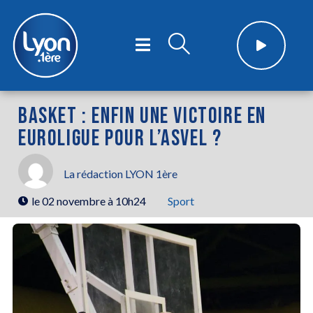
BASKET : ENFIN UNE VICTOIRE EN
EUROLIGUE POUR L’ASVEL ?
La rédaction LYON 1ère
le
02 novembre à 10h24
Sport