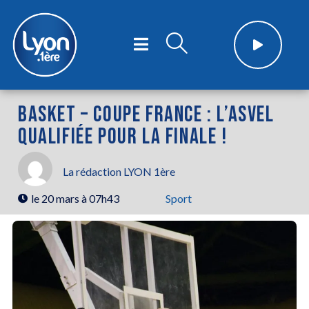
BASKET – COUPE FRANCE : L’ASVEL
QUALIFIÉE POUR LA FINALE !
La rédaction LYON 1ère
le
20 mars à 07h43
Sport