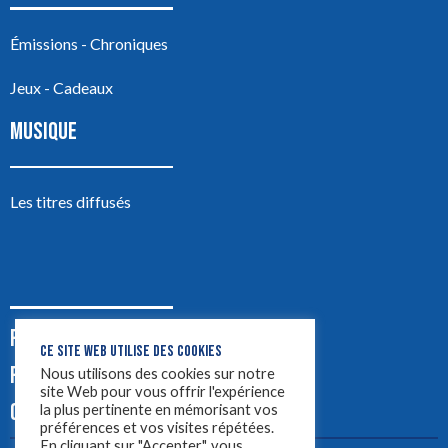
Émissions - Chroniques
Jeux - Cadeaux
MUSIQUE
Les titres diffusés
PODCASTS
CE SITE WEB UTILISE DES COOKIES
PUB
Nous utilisons des cookies sur notre
site Web pour vous offrir l'expérience
CONTACT
la plus pertinente en mémorisant vos
préférences et vos visites répétées.
En cliquant sur "Accepter", vous