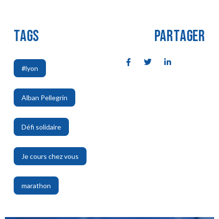
TAGS
PARTAGER
#lyon
,
Alban Pellegrin
,
Défi solidaire
,
Je cours chez vous
,
marathon