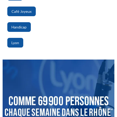
,
Café Joyeux
,
Handicap
,
Lyon