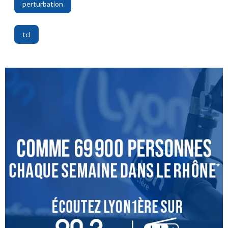
perturbation
,
tcl