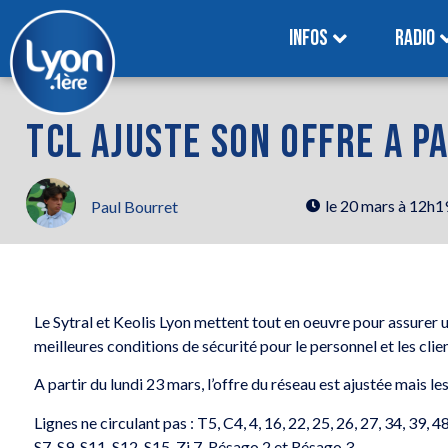
INFOS
RADIO
TCL AJUSTE SON OFFRE A P
le
20 mars à 12h1
Paul Bourret
Le Sytral et Keolis Lyon mettent tout en oeuvre pour assurer u
meilleures conditions de sécurité pour le personnel et les clie
A partir du lundi 23 mars, l’offre du réseau est ajustée mais l
Lignes ne circulant pas : T5, C4, 4, 16, 22, 25, 26, 27, 34, 39, 48,
S7, S9, S11, S12, S15, Zi 7, Résago 2 et Résago 3