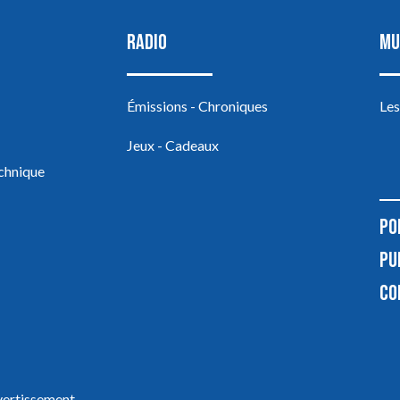
RADIO
MU
Émissions - Chroniques
Les
Jeux - Cadeaux
echnique
PO
PU
CO
ivertissement