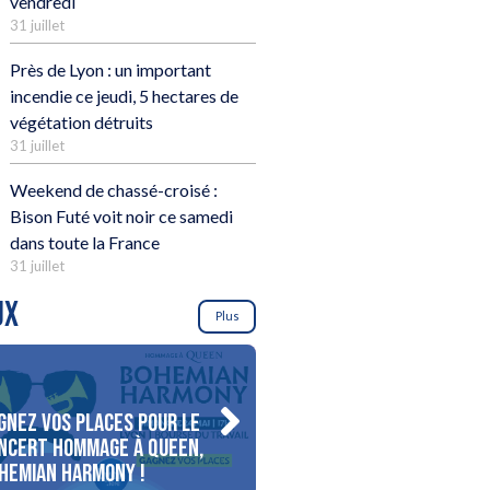
vendredi
31 juillet
Près de Lyon : un important
incendie ce jeudi, 5 hectares de
végétation détruits
31 juillet
Weekend de chassé-croisé :
Bison Futé voit noir ce samedi
dans toute la France
31 juillet
UX
Plus
gnez vos places pour le
Gagnez votre séjour pour
ncert Hommage à Queen,
personnes au bord du lac
hemian Harmony !
d’Annecy !