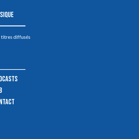
SIQUE
 titres diffusés
DCASTS
B
NTACT