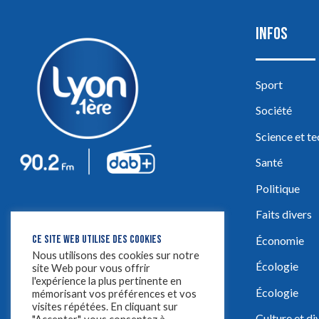
INFOS
Sport
Société
Science et t
Santé
Politique
Faits divers
CE SITE WEB UTILISE DES COOKIES
Économie
Nous utilisons des cookies sur notre
Écologie
site Web pour vous offrir
l'expérience la plus pertinente en
Écologie
mémorisant vos préférences et vos
visites répétées. En cliquant sur
Culture et d