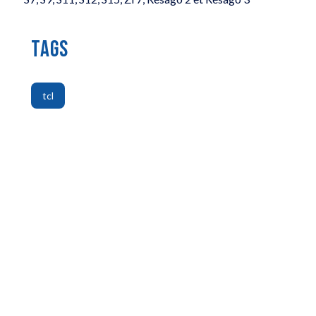
TAGS
tcl