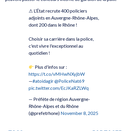
⚠ L’État recrute 400 policiers
adjoints en Auvergne-Rhône-Alpes,
dont 200 dans le Rhône !
Choisir sa carrière dans la police,
c'est vivre l'exceptionnel au
quotidien !
Plus d'infos sur :
https://t.co/vMHwNXyjbW
—
#atoidagir
@PoliceNat69
pic.twitter.com/EcJKaRZLWq
— Préfète de région Auvergne-
Rhône-Alpes et du Rhône
(@prefetrhone)
November 8, 2025