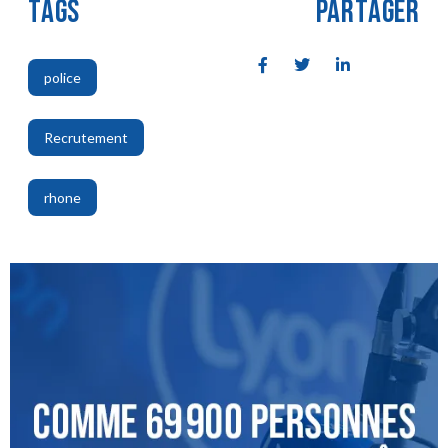
TAGS
PARTAGER
police
,
Recrutement
,
rhone