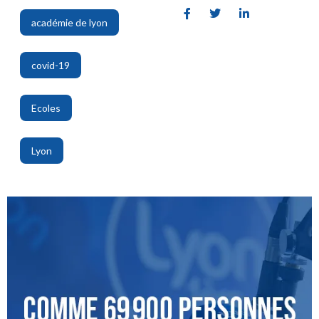
académie de lyon
,
covid-19
,
Ecoles
,
Lyon