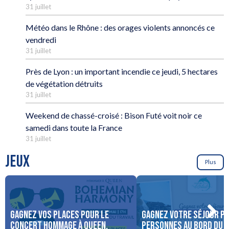
31 juillet
Météo dans le Rhône : des orages violents annoncés ce
vendredi
31 juillet
Près de Lyon : un important incendie ce jeudi, 5 hectares
de végétation détruits
31 juillet
Weekend de chassé-croisé : Bison Futé voit noir ce
samedi dans toute la France
31 juillet
JEUX
Plus
Gagnez vos places pour le
Gagnez votre séjour po
concert Hommage à Queen,
personnes au bord du 