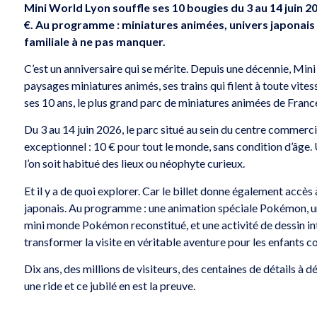
Mini World Lyon souffle ses 10 bougies du 3 au 14 juin 202
€. Au programme : miniatures animées, univers japonai
familiale à ne pas manquer.
C’est un anniversaire qui se mérite. Depuis une décennie, Min
paysages miniatures animés, ses trains qui filent à toute vites
ses 10 ans, le plus grand parc de miniatures animées de France 
Du 3 au 14 juin 2026, le parc situé au sein du centre commerci
exceptionnel : 10 € pour tout le monde, sans condition d’âge. 
l’on soit habitué des lieux ou néophyte curieux.
Et il y a de quoi explorer. Car le billet donne également accès
japonais. Au programme : une animation spéciale Pokémon, un
mini monde Pokémon reconstitué, et une activité de dessin inte
transformer la visite en véritable aventure pour les enfants 
Dix ans, des millions de visiteurs, des centaines de détails à
une ride et ce jubilé en est la preuve.