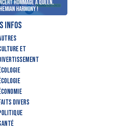
ncert Hommage à Queen,
personnes au bord du lac
hemian Harmony !
d’Annecy !
S INFOS
AUTRES
CULTURE ET
DIVERTISSEMENT
ÉCOLOGIE
ÉCOLOGIE
ÉCONOMIE
FAITS DIVERS
POLITIQUE
SANTÉ