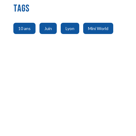
TAGS
,
,
,
10 ans
Juin
Lyon
Mini World