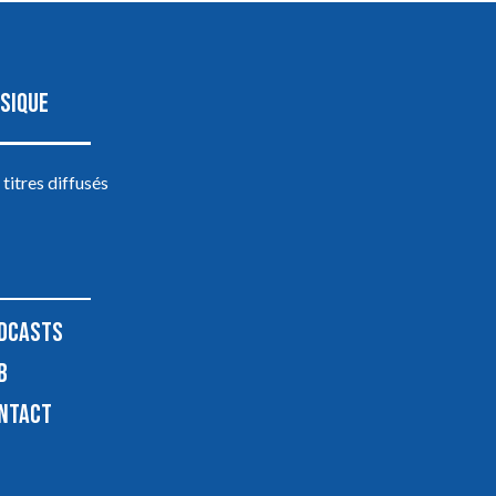
SIQUE
 titres diffusés
DCASTS
B
NTACT