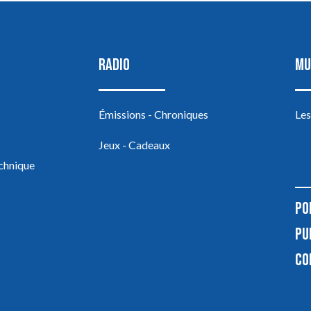
RADIO
MU
Émissions - Chroniques
Les
Jeux - Cadeaux
echnique
PO
PU
CO