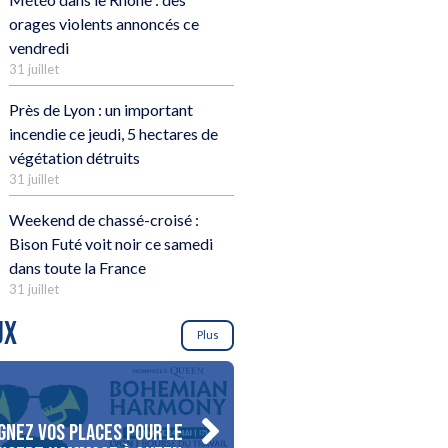
orages violents annoncés ce
vendredi
31 juillet
Près de Lyon : un important
incendie ce jeudi, 5 hectares de
végétation détruits
31 juillet
Weekend de chassé-croisé :
Bison Futé voit noir ce samedi
dans toute la France
31 juillet
UX
Plus
gnez vos places pour le
Gagnez votre séjour pour