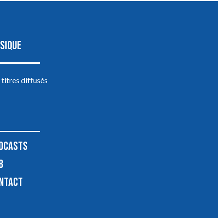
SIQUE
 titres diffusés
DCASTS
B
NTACT