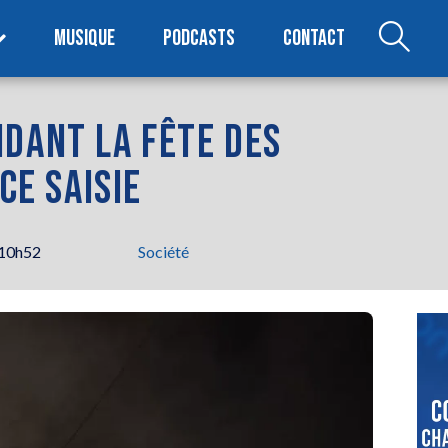
MUSIQUE
PODCASTS
CONTACT
NDANT LA FÊTE DES
ICE SAISIE
 10h52
Société