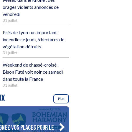
orages violents annoncés ce
vendredi
31 juillet
Près de Lyon : un important
incendie ce jeudi, 5 hectares de
végétation détruits
31 juillet
Weekend de chassé-croisé :
Bison Futé voit noir ce samedi
dans toute la France
31 juillet
UX
Plus
gnez vos places pour le
Gagnez votre séjour pour