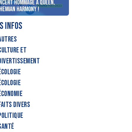
ncert Hommage à Queen,
personnes au bord du lac
hemian Harmony !
d’Annecy !
S INFOS
AUTRES
CULTURE ET
DIVERTISSEMENT
ÉCOLOGIE
ÉCOLOGIE
ÉCONOMIE
FAITS DIVERS
POLITIQUE
SANTÉ