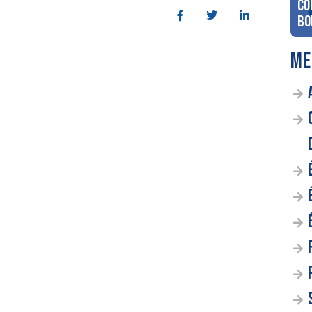
co
Bo
ME