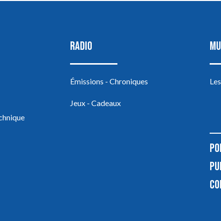
RADIO
MU
Émissions - Chroniques
Les
Jeux - Cadeaux
echnique
PO
PU
CO