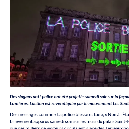
Des slogans anti-police ont été projetés samedi soir sur la fa
Lumières. L’action est revendiquée par le mouvement Les Soul
Des messages comme « La police blesse et tue », « Non à l’État 
brièvement apparus samedi soir sur les murs du palais Saint-Pi
que des milliers de visiteurs circulaient place des Terreaux po