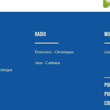
RADIO
MU
Émissions - Chroniques
Les
Jeux - Cadeaux
echnique
PO
PU
CO