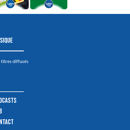
SIQUE
 titres diffusés
DCASTS
B
NTACT