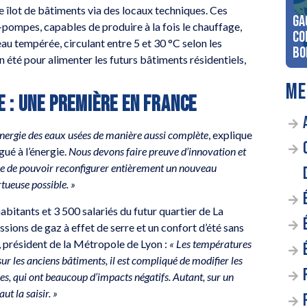
ue îlot de bâtiments via des locaux techniques. Ces
Ga
pompes, capables de produire à la fois le chauffage,
co
eau tempérée, circulant entre 5 et 30 °C selon les
Bo
n été pour alimenter les futurs bâtiments résidentiels,
ME
 : UNE PREMIÈRE EN FRANCE
 l’énergie des eaux usées de manière aussi complète
, explique
ué à l’énergie.
Nous devons faire preuve d’innovation et
ce de pouvoir reconfigurer entièrement un nouveau
rtueuse possible. »
bitants et 3 500 salariés du futur quartier de La
issions de gaz à effet de serre et un confort d’été sans
, président de la Métropole de Lyon :
« Les températures
sur les anciens bâtiments, il est compliqué de modifier les
elles, qui ont beaucoup d’impacts négatifs. Autant, sur un
ut la saisir. »