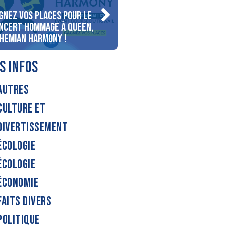
gnez vos places pour le
Gagnez votre séjour pour
ncert Hommage à Queen,
personnes au bord du lac
hemian Harmony !
d’Annecy !
S INFOS
AUTRES
CULTURE ET
DIVERTISSEMENT
ÉCOLOGIE
ÉCOLOGIE
ÉCONOMIE
FAITS DIVERS
POLITIQUE