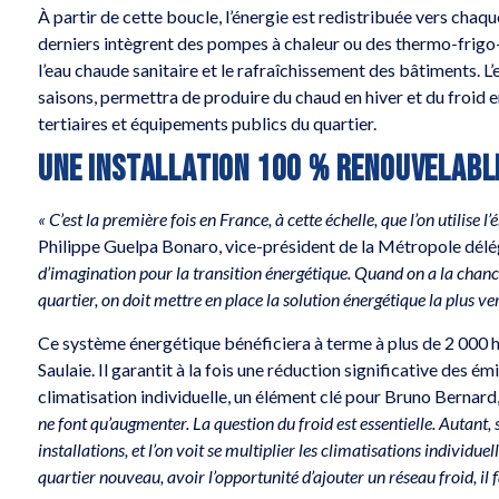
À partir de cette boucle, l’énergie est redistribuée vers chaq
derniers intègrent des pompes à chaleur ou des thermo-frigo-
l’eau chaude sanitaire et le rafraîchissement des bâtiments. L’
saisons, permettra de produire du chaud en hiver et du froid e
tertiaires et équipements publics du quartier.
UNE INSTALLATION 100 % RENOUVELABLE
« C’est la première fois en France, à cette échelle, que l’on utilise
Philippe Guelpa Bonaro, vice-président de la Métropole délég
d’imagination pour la transition énergétique. Quand on a la chan
quartier, on doit mettre en place la solution énergétique la plus ve
Ce système énergétique bénéficiera à terme à plus de 2 000 ha
Saulaie. Il garantit à la fois une réduction significative des ém
climatisation individuelle, un élément clé pour Bruno Bernard
ne font qu’augmenter. La question du froid est essentielle. Autant, 
installations, et l’on voit se multiplier les climatisations individu
quartier nouveau, avoir l’opportunité d’ajouter un réseau froid, il fa